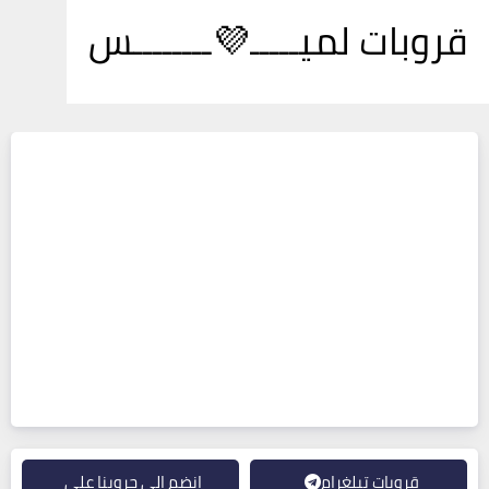
قروبات لميـــــ💜ــــــــس
قروبات تيلغرام
انضم إلى جروبنا على