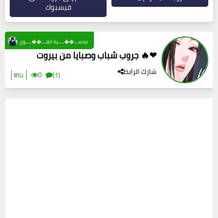
فيسبوك
نرجســـ��ــــية الهـــ��ــــوى
جروب شباب وصبايا من بيروت 🔥❤
شارك الرابط
#tu
0
(1)