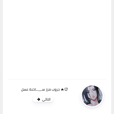
جروب مزز سـ،،،،ــاخنة عسل 🔥🥵
التالي