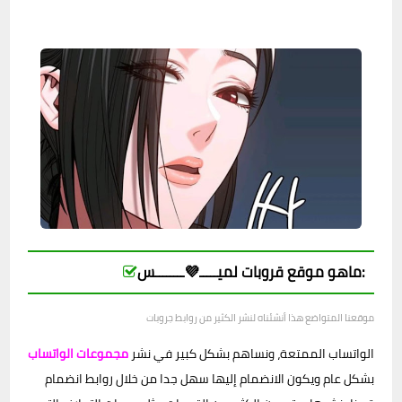
ماهو موقع قروبات لميـــــ💜ــــــــس:
موقعنا المتواضع هذا أنشئناه لنشر الكثير من روابط جروبات
الواتساب الممتعة، ونساهم بشكل كبير في نشر
مجموعات الواتساب
بشكل عام ويكون الانضمام إليها سهل جدا من خلال روابط انضمام