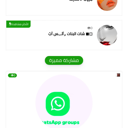
الأكثر مشاهدة
0
شات البنات ۅآتـ,ـس آبْ ◼◻
مشاركة مميزة
0