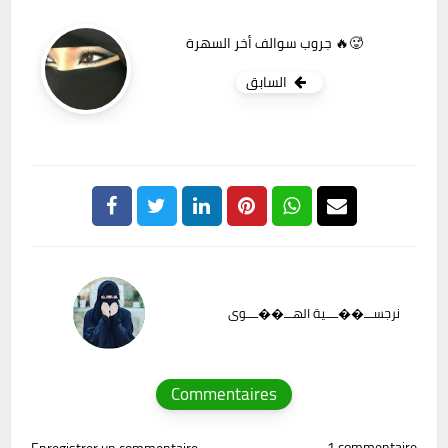
جروب سوالف أخر السهرة 🔥🥵
السابق
نرجســـ��ــــية الهـــ��ــــوى
Commentaires
1 commentaire