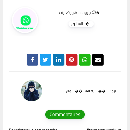
جروب سهر وتعارف 🥵🔥
السابق
نرجســـ��ــــية الهـــ��ــــوى
Commentaires
Aucun commentaire