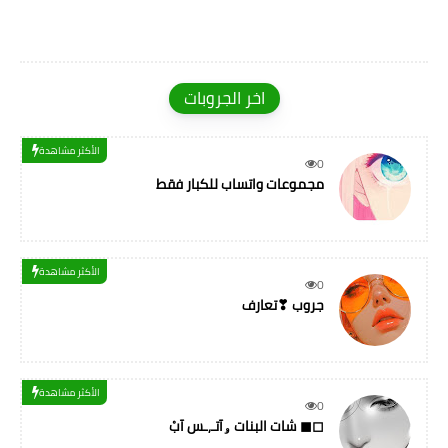
اخر الجروبات
الأكثر مشاهدة
0
مجموعات واتساب للكبار فقط
الأكثر مشاهدة
0
جروب ❣تعارف
الأكثر مشاهدة
0
شات البنات ۅآتـ,ـس آبْ ◼◻