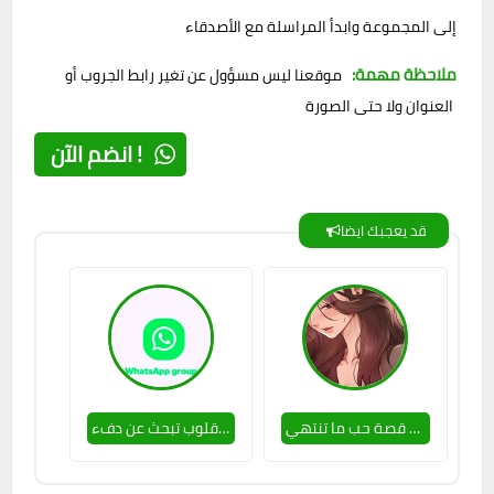
إلى المجموعة وابدأ المراسلة مع الأصدقاء
ملاحظة مهمة:
موقعنا ليس مسؤول عن تغير رابط الجروب أو
العنوان ولا حتى الصورة
انضم الآن !
قد يعجبك ايضا
جروب قصة حب ما تنتهي 🔥✔
قلوب تبحث عن دفء 🥵😊