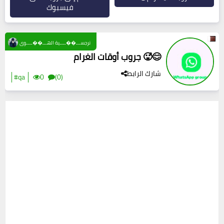
فيسبوك
نرجســـ��ــــية الهـــ��ــــوى
جروب أوقات الغرام 🥵😊
شارك الرابط
#qa
0
(0)