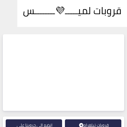
قروبات لميـــــ💜ــــــــس
قروبات تيلغرام
انضم إلى جروبنا على