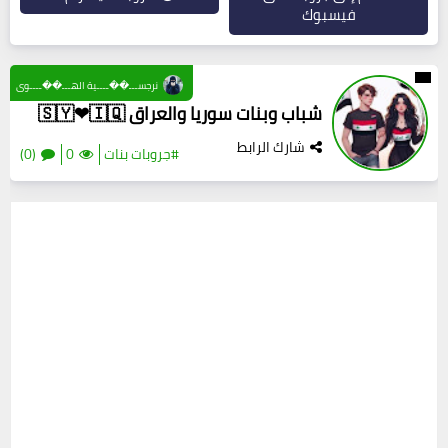
فيسبوك
نرجســـ��ــــية الهـــ��ــــوى
شباب وبنات سوريا والعراق 🇸🇾❤🇮🇶
شارك الرابط
#جروبات بنات
0
(0)