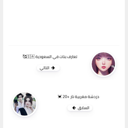
تعارف بنات في السعودية 🇸🇦🥰
التالي
دردشة مغربية نار +20 💓
السابق