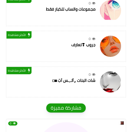
0
مجموعات واتساب للكبار فقط
الأكثر مشاهدة
0
جروب ❣تعارف
الأكثر مشاهدة
0
شات البنات ۅآتـ,ـس آبْ ◼◻
مشاركة مميزة
0