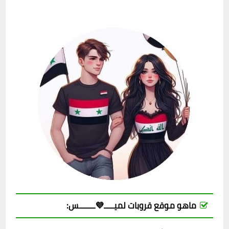
ماهو موقع قروبات لميـــــ💜ــــــــس: