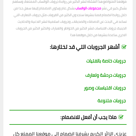
موقعنا المتواضع هذا أنشئناه لنشر الكثير من روابط جروبات الواتساب الممتعة، ونساهم
بشكل كبير في نشر
مجموعات الواتساب
بشكل عام ويكون الانضمام إليها سهل جدا من
خلال روابط انضمام قمنا بنشرها ستجدون الكثير من القروبات مثل جروبات التعارف التي
تساعد في البحث عن الاصدقاء والصديقات، وجروبات اسلامية لنشر الادعية والاحاديث
الدينية، جروبات اقتباسات لنشر الكثير من الخواطر والعبارات والكثير الكثير من الجروبات
الاخرى ساعدنا بنشرها من خلال موقعنا هذا
أشهر الجروبات التي قد تختارها:
جروبات خاصة بالفتيات
جروبات دردشة وتعارف
جروبات اقتباسات وصور
جروبات متنوعة
ماذا يجب أن أفعل للانضمام:
عزيزي الزائر الكريم يشرفنا انضمام إلى موقعنا الممتع كل