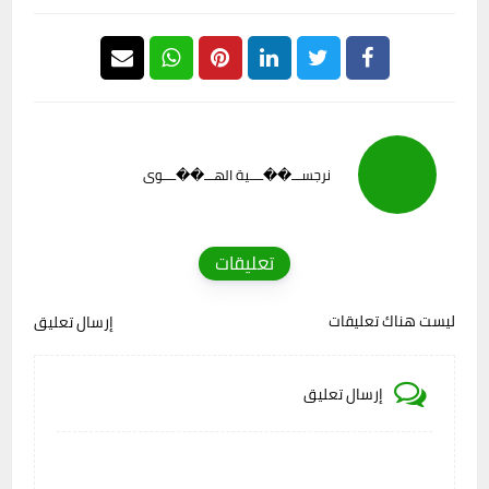
نرجســـ��ــــية الهـــ��ــــوى
تعليقات
ليست هناك تعليقات
إرسال تعليق
إرسال تعليق