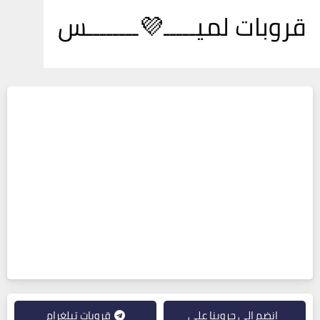
قروبات لميـــــ💜ــــــــس
انضم إلى جروبنا على
قروبات تيلغرام