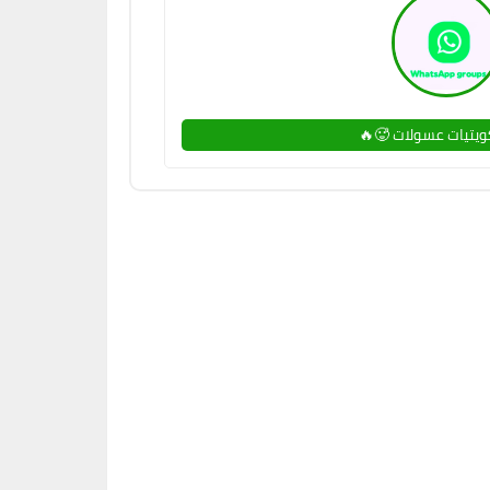
يتيات عسولات 🥵🔥