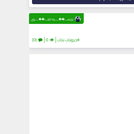
نرجســـ��ــــية الهـــ��ــــوى
#جروبات بنات
0
(0)