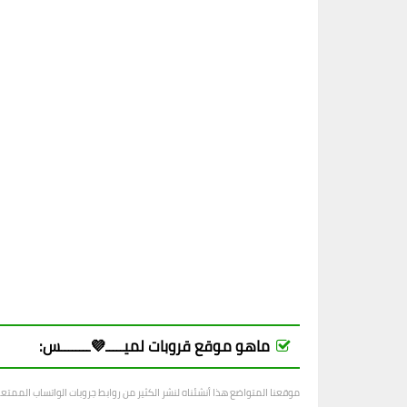
ماهو موقع قروبات لميـــــ💜ــــــــس:
موقعنا المتواضع هذا أنشئناه لنشر الكثير من روابط جروبات الواتساب الممت