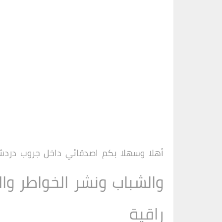
أهلا وسهلا بكم اصدقائي داخل
جروب
دردشة
والشباب ونشر الخواطر وال
راقية