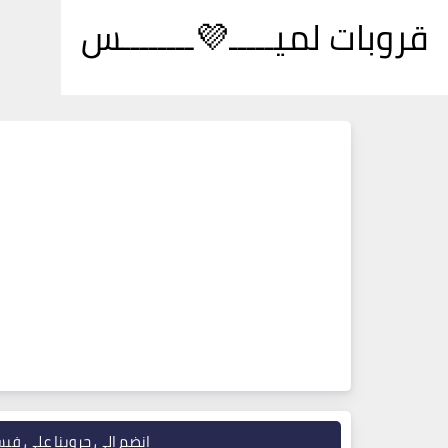
قروبات لميـــــ💜ــــــــس
انضم إلى جروبنا على في