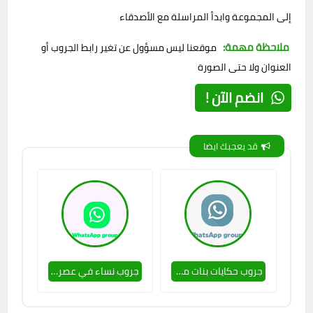
إلى المجموعة وابدأ المراسلة مع الأصدقاء
ملاحظة مهمة:
موقعنا ليس مسؤول عن تغير رابط الجروب أو
العنوان ولا حتى الصورة
انضم الآن !
قد يعجبك ايضا
جروب حكايات بنات مصر 🔥💕
جروب نساء في عصر الحب 🔥👌