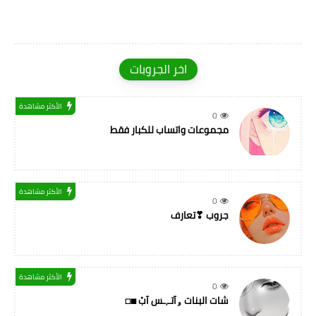
اخر الجروبات
الأكثر مشاهدة
0
مجموعات واتساب للكبار فقط
الأكثر مشاهدة
0
جروب ❣تعارف
الأكثر مشاهدة
0
شات البنات ۅآتـ,ـس آبْ ◼◻