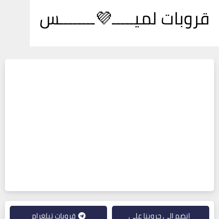
قروبات لميـــــ💜ــــــــس
انضم إلى جروبنا على
قروبات تيلغرام