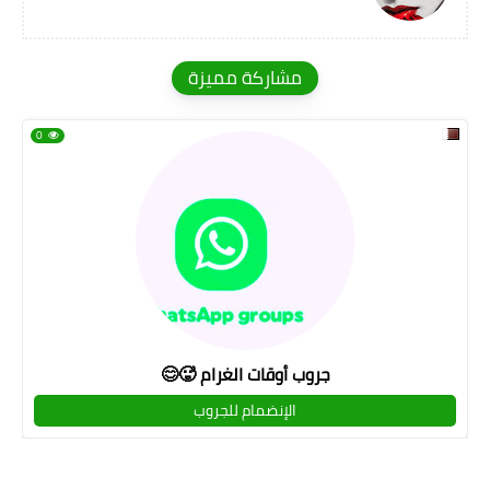
مشاركة مميزة
0
جروب أوقات الغرام 🥵😊
الإنضمام للجروب