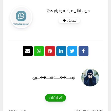
جروب ليالي عراقية وغرام 🔥👌
السابق
نرجســـ��ــــية الهـــ��ــــوى
تعليقات
ليست هناك تعليقات