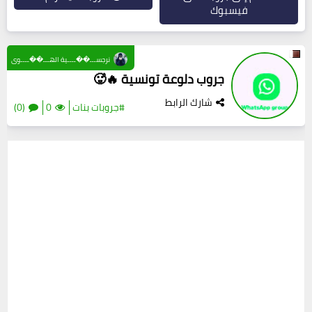
فيسبوك
نرجســـ��ــــية الهـــ��ــــوى
جروب دلوعة تونسية 🔥🥵
شارك الرابط
#جروبات بنات
0
(0)