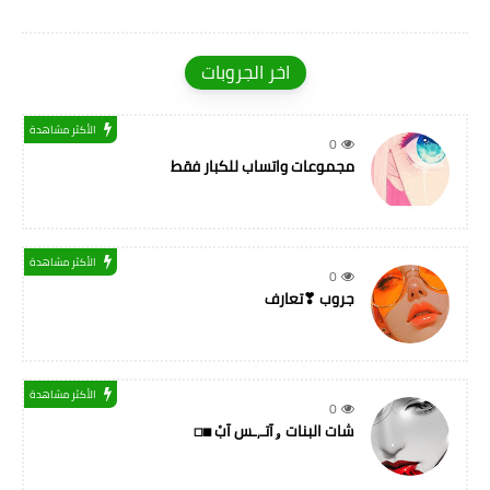
اخر الجروبات
الأكثر مشاهدة
0
مجموعات واتساب للكبار فقط
الأكثر مشاهدة
0
جروب ❣تعارف
الأكثر مشاهدة
0
شات البنات ۅآتـ,ـس آبْ ◼◻