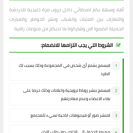
أهلا وسهلا بكم اصدقائي داخل
جروب مزة خليجية
للدردشة
والتعارف بين الفتيات والشباب ونشر الخواطر والعبارات
الجميلة انضموا الان وشاركونا ما لديكم من منوعات راقية
الشروط التي يجب التزامها للانضمام:
لايسمح بشتم أي شخص في المجموعة وذلك يسبب لك
الطرد
لايسمح بنشر روباط ترويجية واعلانات وذلك حرصا على
بقاء الاعضاء وعدم مغادرتهم
لاتنشر صور أو فيديوهات اباحية تسيء للمجتمع
ممنوع الدخول الى الخاص دون طلب الاذن