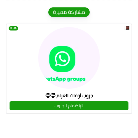
مشاركة مميزة
0
جروب أوقات الغرام 🥵😊
الإنضمام للجروب