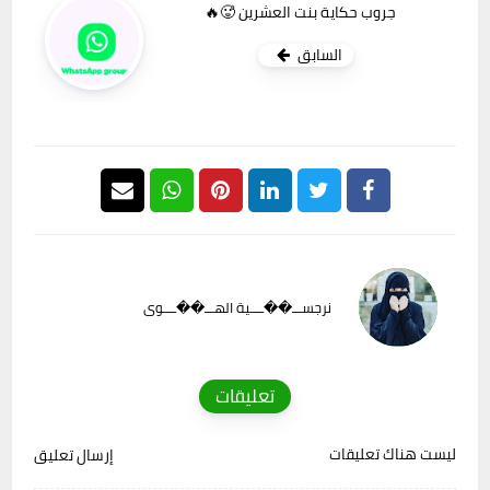
جروب حكاية بنت العشرين 🥵🔥
السابق
نرجســـ��ــــية الهـــ��ــــوى
تعليقات
ليست هناك تعليقات
إرسال تعليق