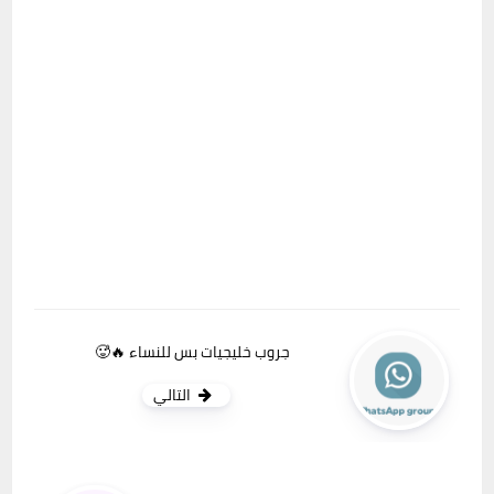
جروب خليجيات بس للنساء 🔥🥵
التالي