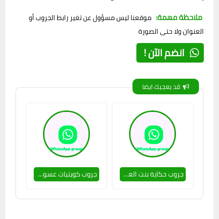
ملاحظة مهمة:
موقعنا ليس مسؤول عن تغير رابط الجروب أو
العنوان ولا حتى الصورة
انضم الآن !
قد يعجبك ايضا
جروب حكاية بنت العشرين 🥵🔥
جروب كويتيات عسولات 🥵🔥