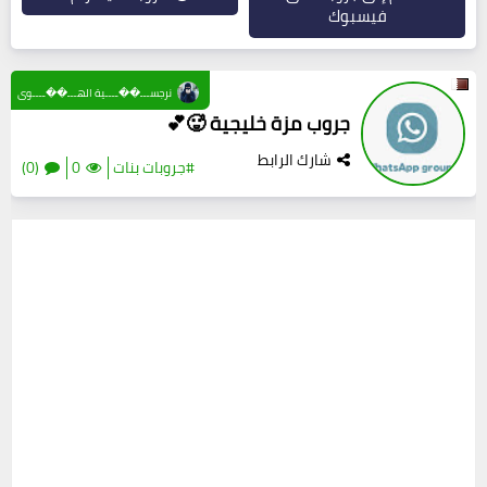
فيسبوك
نرجســـ��ــــية الهـــ��ــــوى
جروب مزة خليجية 🥵💕
شارك الرابط
#جروبات بنات
0
(0)