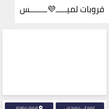
قروبات لميـــــ💜ــــــــس
انضم إلى جروبنا على
قروبات تيلغرام