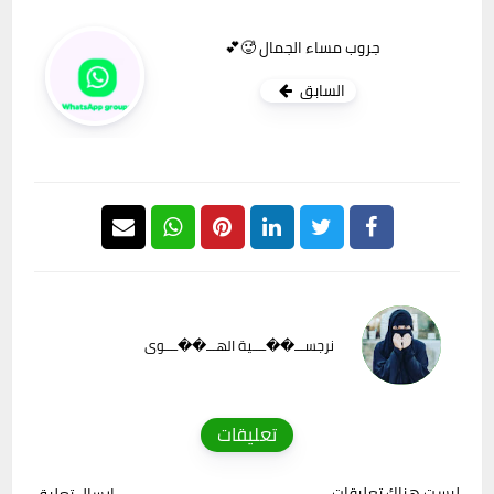
جروب مساء الجمال 🥵💕
السابق
نرجســـ��ــــية الهـــ��ــــوى
تعليقات
ليست هناك تعليقات