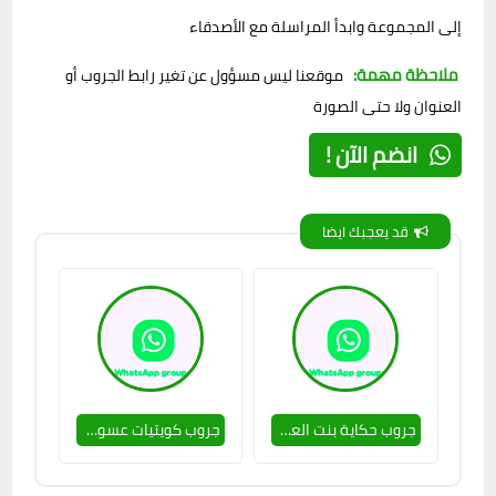
إلى المجموعة وابدأ المراسلة مع الأصدقاء
ملاحظة مهمة:
موقعنا ليس مسؤول عن تغير رابط الجروب أو
العنوان ولا حتى الصورة
انضم الآن !
قد يعجبك ايضا
جروب حكاية بنت العشرين 🥵🔥
جروب كويتيات عسولات 🥵🔥