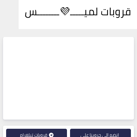
قروبات لميـــــ💜ــــــــس
انضم إلى جروبنا على
قروبات تيلغرام