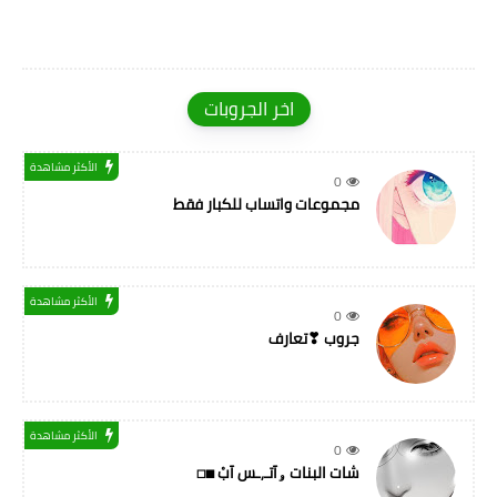
اخر الجروبات
الأكثر مشاهدة
0
مجموعات واتساب للكبار فقط
الأكثر مشاهدة
0
جروب ❣تعارف
الأكثر مشاهدة
0
شات البنات ۅآتـ,ـس آبْ ◼◻