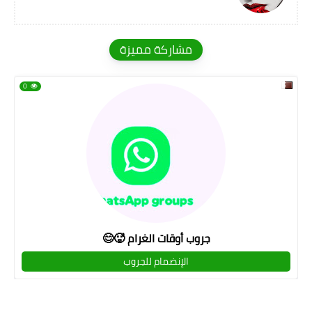
مشاركة مميزة
0
جروب أوقات الغرام 🥵😊
الإنضمام للجروب