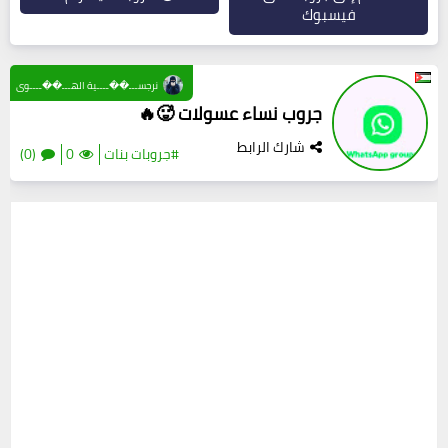
فيسبوك
نرجســـ��ــــية الهـــ��ــــوى
جروب نساء عسولات 🥵🔥
شارك الرابط
#جروبات بنات
0
(0)