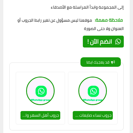
إلى المجموعة وابدأ المراسلة مع الأصدقاء
ملاحظة مهمة:
موقعنا ليس مسؤول عن تغير رابط الجروب أو
العنوان ولا حتى الصورة
انضم الآن !
قد يعجبك ايضا
جروب نساء صايعات 💃👌
جروب أهل السهر والحب 💃🔥