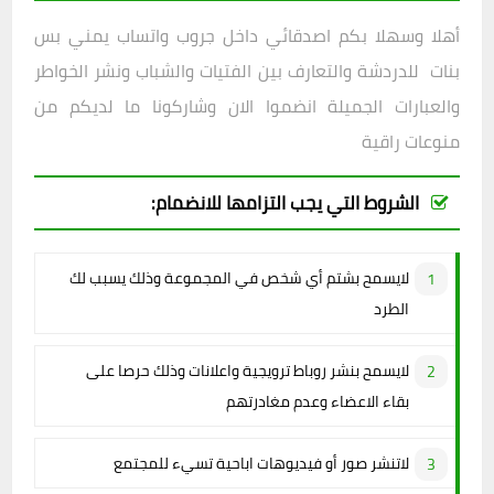
أهلا وسهلا بكم اصدقائي داخل
جروب واتساب يمني بس
بنات
للدردشة والتعارف بين الفتيات والشباب ونشر الخواطر
والعبارات الجميلة انضموا الان وشاركونا ما لديكم من
منوعات راقية
الشروط التي يجب التزامها للانضمام:
لايسمح بشتم أي شخص في المجموعة وذلك يسبب لك
الطرد
لايسمح بنشر روباط ترويجية واعلانات وذلك حرصا على
بقاء الاعضاء وعدم مغادرتهم
لاتنشر صور أو فيديوهات اباحية تسيء للمجتمع