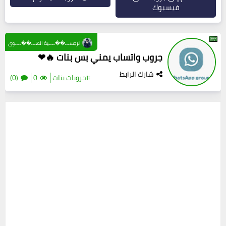
فيسبوك
نرجســـ��ــــية الهـــ��ــــوى
جروب واتساب يمني بس بنات 🔥❤
شارك الرابط
#جروبات بنات
0
(0)