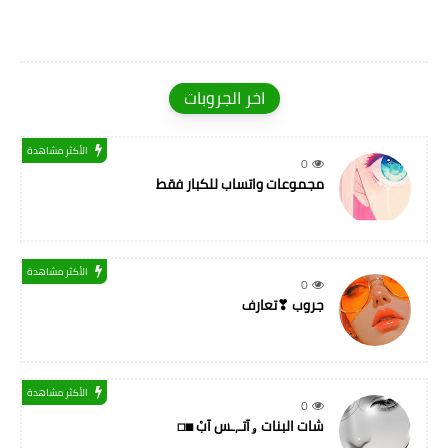
اخر الجروبات
الأكثر مشاهدة
0
مجموعات واتساب للكبار فقط
الأكثر مشاهدة
0
جروب ❣تعارف
الأكثر مشاهدة
0
شات البنات ۅآتـ,ـس آبْ ◼◻