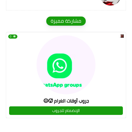
مشاركة مميزة
0
جروب أوقات الغرام 🥵😊
الإنضمام للجروب