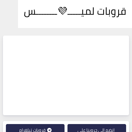
قروبات لميـــــ💜ــــــــس
انضم إلى جروبنا على
قروبات تيلغرام