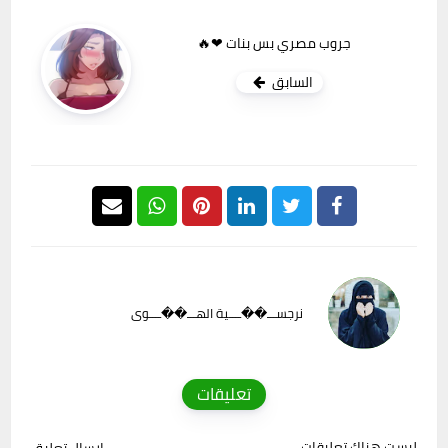
جروب مصري بس بنات ❤🔥
السابق
نرجســـ��ــــية الهـــ��ــــوى
تعليقات
ليست هناك تعليقات