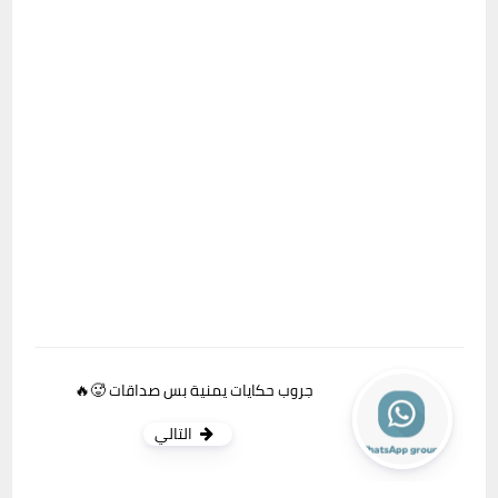
جروب حكايات يمنية بس صداقات 🥵🔥
التالي