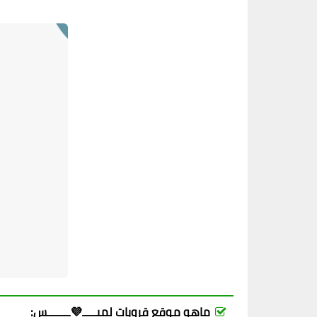
ماهو موقع قروبات لميـــــ💜ــــــــس: