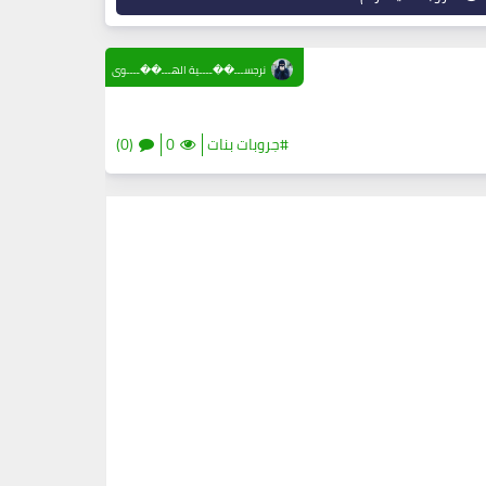
نرجســـ��ــــية الهـــ��ــــوى
#جروبات بنات
0
(0)