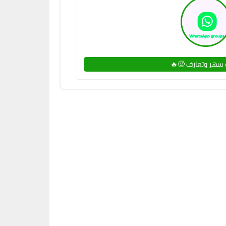
سهر وتعارف 🥵🔥