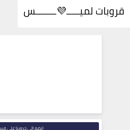
قروبات لميـــــ💜ــــــــس
انضم إلى جروبنا على في