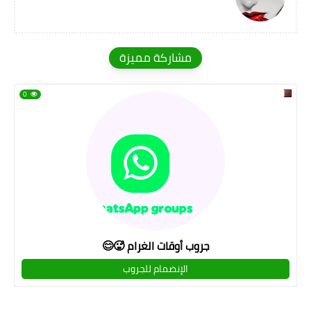
مشاركة مميزة
0
جروب أوقات الغرام 🥵😊
الإنضمام للجروب