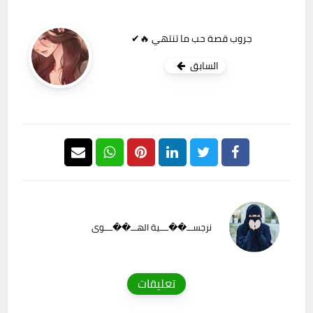
جروب قصة حب ما تنتهي 🔥✔
السابق
نرجســـ��ــــية الهـــ��ــــوى
تعليقات