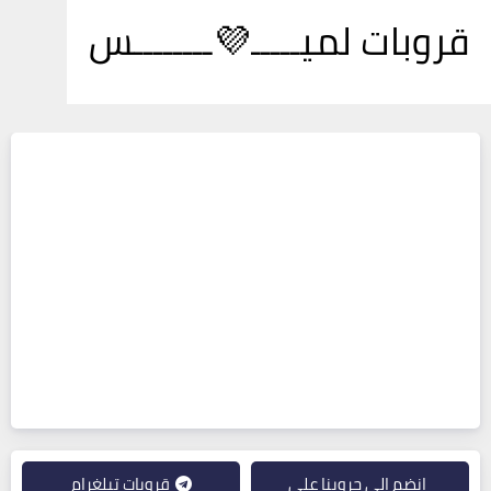
قروبات لميـــــ💜ــــــــس
انضم إلى جروبنا على
قروبات تيلغرام