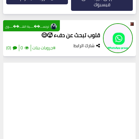
فيسبوك
نرجســـ��ــــية الهـــ��ــــوى
قلوب تبحث عن دفء 🥵😊
شارك الرابط
#جروبات بنات
0
(0)