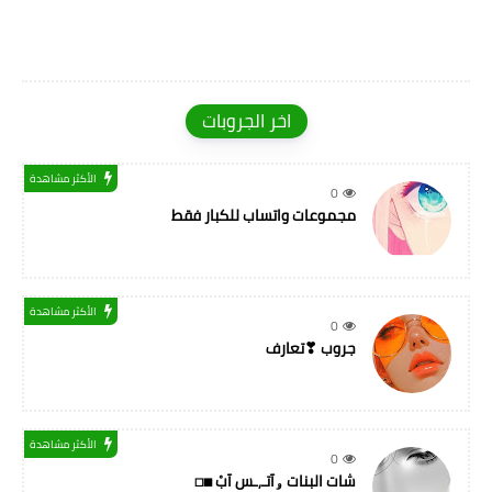
اخر الجروبات
الأكثر مشاهدة
0
مجموعات واتساب للكبار فقط
الأكثر مشاهدة
0
جروب ❣تعارف
الأكثر مشاهدة
0
شات البنات ۅآتـ,ـس آبْ ◼◻