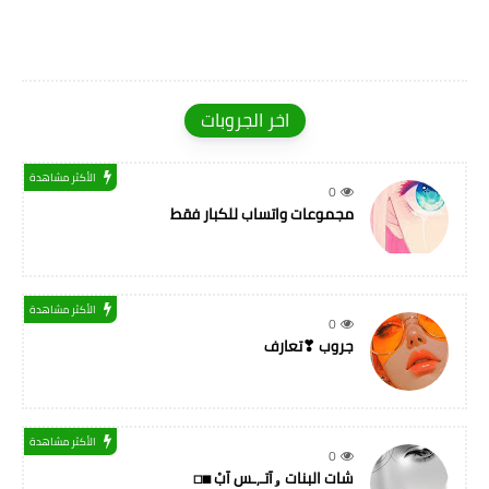
اخر الجروبات
الأكثر مشاهدة
0
مجموعات واتساب للكبار فقط
الأكثر مشاهدة
0
جروب ❣تعارف
الأكثر مشاهدة
0
شات البنات ۅآتـ,ـس آبْ ◼◻