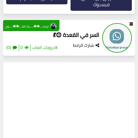
فيسبوك
نرجســـ��ــــية الهـــ��ــــوى
السر في القعدة 😊💃
شارك الرابط
#جروبات العاب
0
(0)