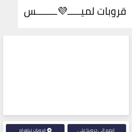
قروبات لميـــــ💜ــــــــس
انضم إلى جروبنا على
قروبات تيلغرام