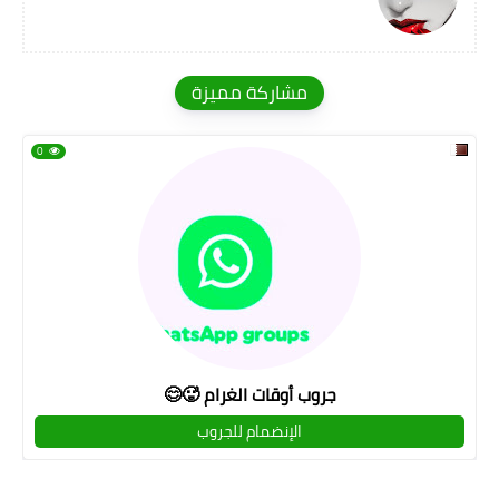
مشاركة مميزة
0
جروب أوقات الغرام 🥵😊
الإنضمام للجروب