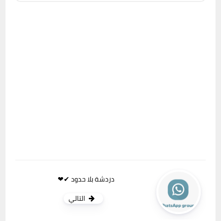
دردشة بلا حدود ✔❤
التالي