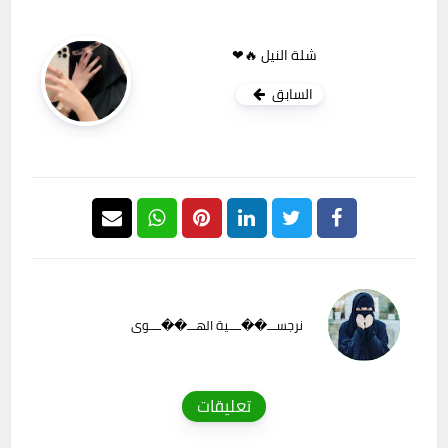
شلة النيل 🔥❤
السابق
نرجســـ��ــــية الهـــ��ــــوى
تعليقات