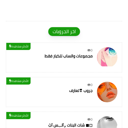
اخر الجروبات
الأكثر مشاهدة
0
مجموعات واتساب للكبار فقط
الأكثر مشاهدة
0
جروب ❣تعارف
الأكثر مشاهدة
0
شات البنات ۅآتـ,ـس آبْ ◼◻