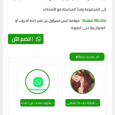
إلى المجموعة وابدأ المراسلة مع الأصدقاء
ملاحظة مهمة:
موقعنا ليس مسؤول عن تغير رابط الجروب أو
العنوان ولا حتى الصورة
انضم الآن !
قد يعجبك ايضا
جروب قصة حب ما تنتهي 🔥✔
قلوب تبحث عن دفء 🥵😊