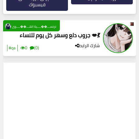
فيسبوك
نرجســـ��ــــية الهـــ��ــــوى
جروب دلع وسهر كل يوم للنساء 💋💃
شارك الرابط
#qa
0
(0)