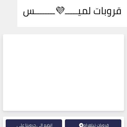
قروبات لميـــــ💜ــــــــس
قروبات تيلغرام
انضم إلى جروبنا على