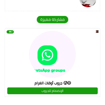
مشاركة مميزة
0
جروب أوقات الغرام 🥵😊
الإنضمام للجروب