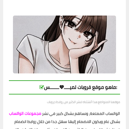
ماهو موقع قروبات لميـــــ💜ــــــــس:
موقعنا المتواضع هذا أنشئناه لنشر الكثير من روابط جروبات
الواتساب الممتعة، ونساهم بشكل كبير في نشر
مجموعات الواتساب
بشكل عام ويكون الانضمام إليها سهل جدا من خلال روابط انضمام