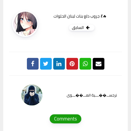
جروب دلع بنات لبنان الحلوات 💃🔥
السابق
نرجســـ��ــــية الهـــ��ــــوى
Comments