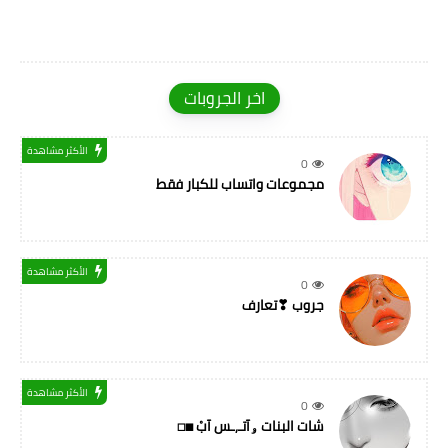
اخر الجروبات
الأكثر مشاهدة
0
مجموعات واتساب للكبار فقط
الأكثر مشاهدة
0
جروب ❣تعارف
الأكثر مشاهدة
0
شات البنات ۅآتـ,ـس آبْ ◼◻