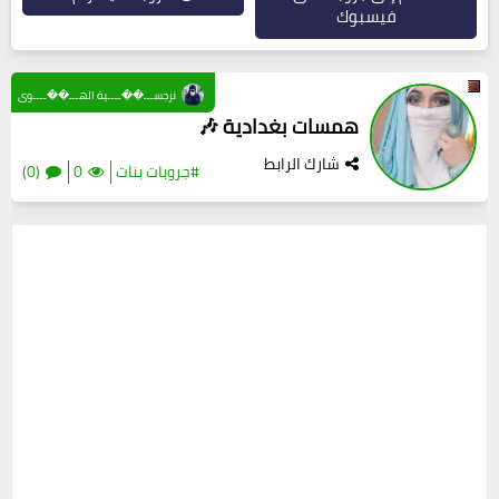
فيسبوك
نرجســـ��ــــية الهـــ��ــــوى
همسات بغدادية 🎶
شارك الرابط
#جروبات بنات
0
(0)