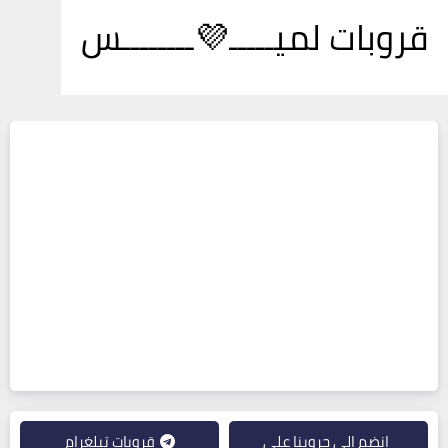
قروبات لميـــــ💜ــــــــس
انضم إلى جروبنا على
قروبات تيلغرام