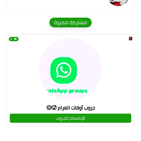
مشاركة مميزة
0
جروب أوقات الغرام 🥵😊
الإنضمام للجروب