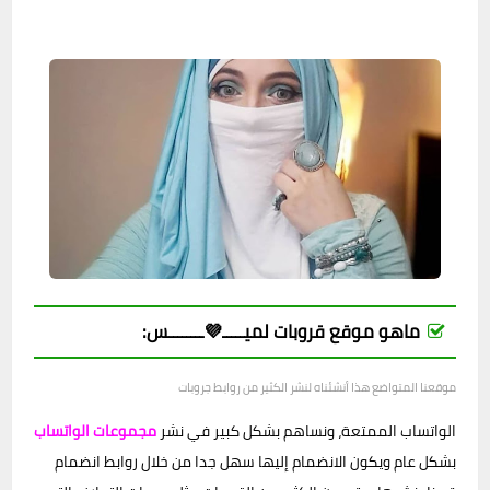
ماهو موقع قروبات لميـــــ💜ــــــــس:
موقعنا المتواضع هذا أنشئناه لنشر الكثير من روابط جروبات
الواتساب الممتعة، ونساهم بشكل كبير في نشر
مجموعات الواتساب
بشكل عام ويكون الانضمام إليها سهل جدا من خلال روابط انضمام