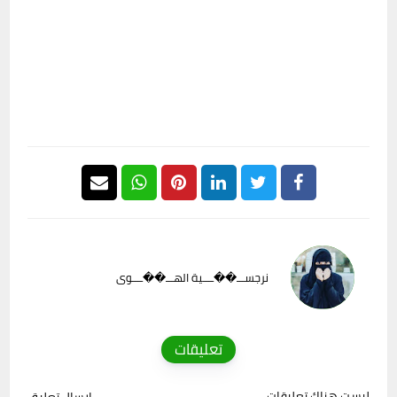
نرجســـ��ــــية الهـــ��ــــوى
تعليقات
ليست هناك تعليقات