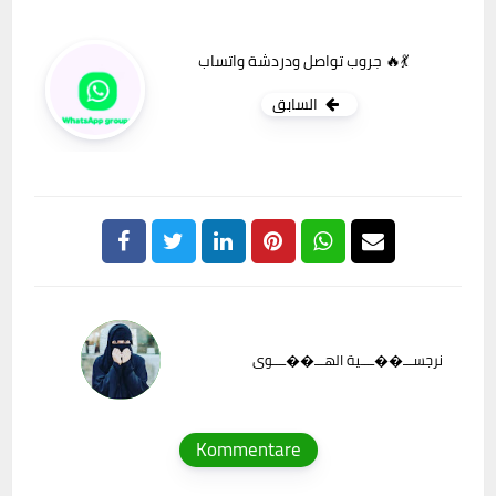
جروب تواصل ودردشة واتساب 🔥💃
السابق
نرجســـ��ــــية الهـــ��ــــوى
Kommentare