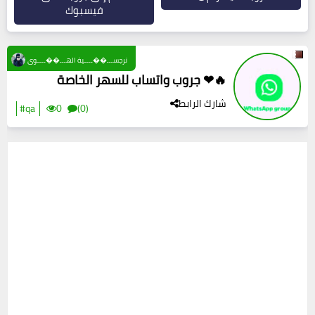
فيسبوك
نرجســـ��ــــية الهـــ��ــــوى
جروب واتساب للسهر الخاصة ❤🔥
شارك الرابط
#qa
0
(0)