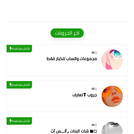
اخر الجروبات
الأكثر مشاهدة
0
مجموعات واتساب للكبار فقط
الأكثر مشاهدة
0
جروب ❣تعارف
الأكثر مشاهدة
0
شات البنات ۅآتـ,ـس آبْ ◼◻