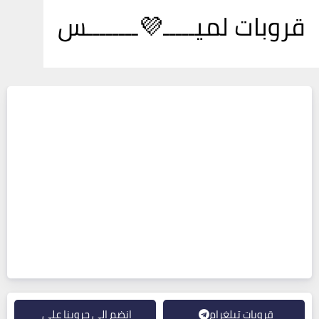
قروبات لميـــــ💜ــــــــس
قروبات تيلغرام
انضم إلى جروبنا على