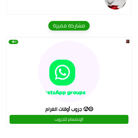
مشاركة مميزة
0
جروب أوقات الغرام 🥵😊
الإنضمام للجروب