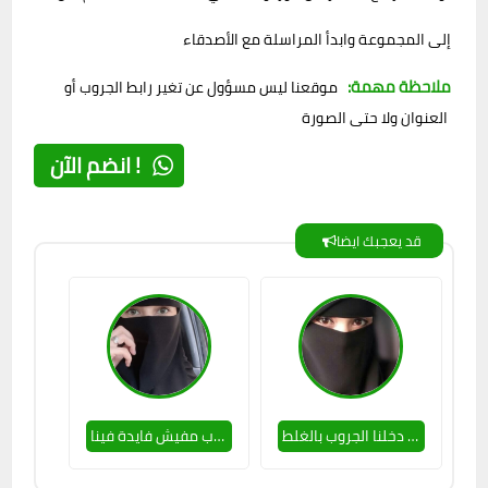
إلى المجموعة وابدأ المراسلة مع الأصدقاء
ملاحظة مهمة:
موقعنا ليس مسؤول عن تغير رابط الجروب أو
العنوان ولا حتى الصورة
انضم الآن !
قد يعجبك ايضا
جروب دخلنا الجروب بالغلط 🔥🥵
جروب مفيش فايدة فينا ❤🔥