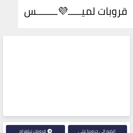
قروبات لميـــــ💜ــــــــس
انضم إلى جروبنا على
قروبات تيلغرام