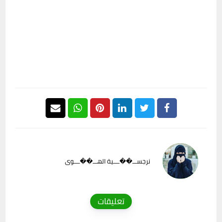
نرجســـ��ــــية الهـــ��ــــوى
تعليقات