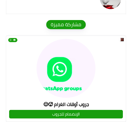
مشاركة مميزة
0
جروب أوقات الغرام 🥵😊
الإنضمام للجروب