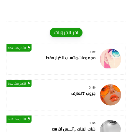
اخر الجروبات
الأكثر مشاهدة
0
مجموعات واتساب للكبار فقط
الأكثر مشاهدة
0
جروب ❣تعارف
الأكثر مشاهدة
0
شات البنات ۅآتـ,ـس آبْ ◼◻