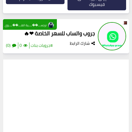
فيسبوك
نرجســـ��ــــية الهـــ��ــــوى
جروب واتساب للسهر الخاصة ❤🔥
شارك الرابط
#جروبات بنات
0
(0)