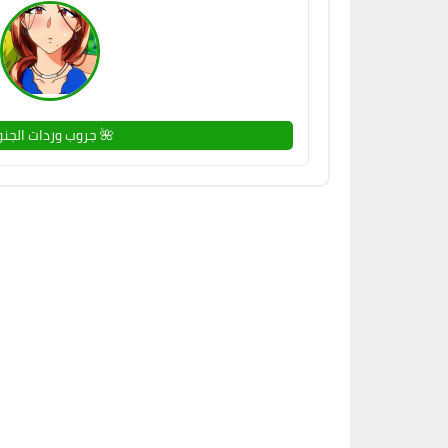
جروب وردات الجنوب 🌺