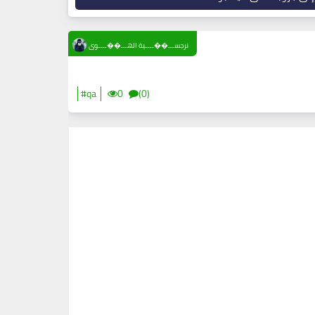
نرجســـ��ــــية الهـــ��ــــوى
#qa
0
(0)