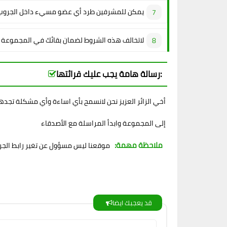
يمكن للمشرفين طرد أي عضو مسيء داخل الجروب
لاتخالف هذه الشروط لضمان بقائك في المجموعة
رسالة هامة يجب عليك قرائتها:
أخي الزائر العزيز نحن لانسمح بأي اساءة وأي مشكلة تجدها او تواجهك راجع المشرفين فورا وذلك لكي نحفظ لك حقك انضم الان
إلى المجموعة وابدأ المراسلة مع الأصدقاء
ملاحظة مهمة:
موقعنا ليس مسؤول عن تغير رابط الجروب أو العنوان ولا حتى الصورة
قد يعجبك ايضا