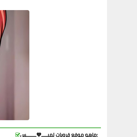
ماهو موقع قروبات لميـــــ💜ــــــــس: