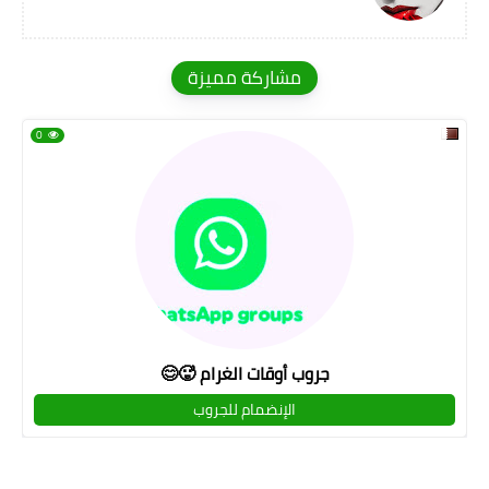
مشاركة مميزة
0
جروب أوقات الغرام 🥵😊
الإنضمام للجروب