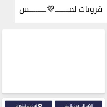
قروبات لميـــــ💜ــــــــس
انضم إلى جروبنا على
قروبات تيلغرام