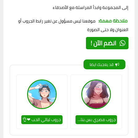
إلى المجموعة وابدأ المراسلة مع الأصدقاء
ملاحظة مهمة:
موقعنا ليس مسؤول عن تغير رابط الجروب أو
العنوان ولا حتى الصورة
انضم الآن !
قد يعجبك ايضا
جروب مصري بس بنات ❤🔥
جروب ليالي الحب ❤👌