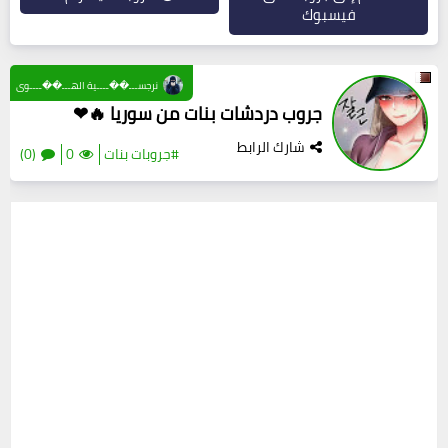
فيسبوك
نرجســـ��ــــية الهـــ��ــــوى
جروب دردشات بنات من سوريا 🔥❤
شارك الرابط
#جروبات بنات
0
(0)