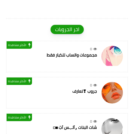
اخر الجروبات
الأكثر مشاهدة
0
مجموعات واتساب للكبار فقط
الأكثر مشاهدة
0
جروب ❣تعارف
الأكثر مشاهدة
0
شات البنات ۅآتـ,ـس آبْ ◼◻