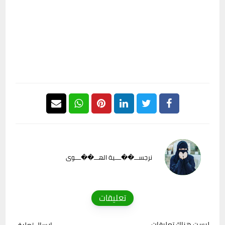
نرجســـ��ــــية الهـــ��ــــوى
تعليقات
ليست هناك تعليقات