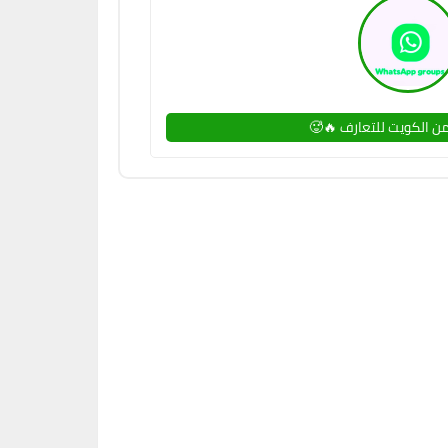
ن الكويت للتعارف 🔥🥵