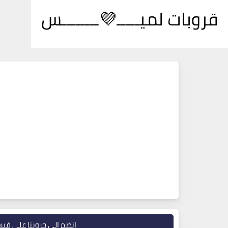
قروبات لميـــــ💜ــــــــس
انضم إلى جروبنا على في