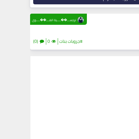
نرجســـ��ــــية الهـــ��ــــوى
#جروبات بنات
0
(0)