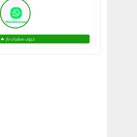
جروب سهرات نار 🔥