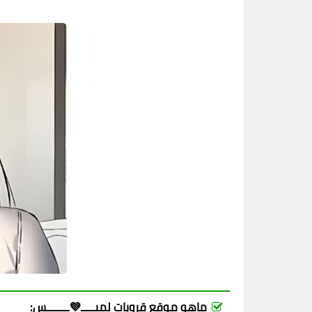
ماهو موقع قروبات لميـــــ💜ــــــــس: