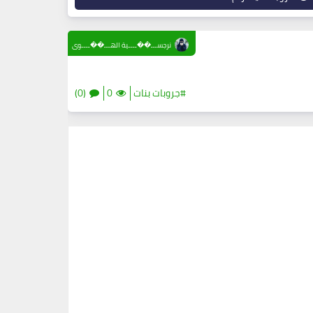
نرجســـ��ــــية الهـــ��ــــوى
#جروبات بنات
0
(0)