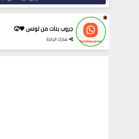
جروب بنات من تونس 💖🥵
شارك الرابط