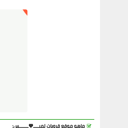
ماهو موقع قروبات لميـــــ💜ــــــــس: