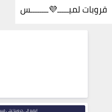
قروبات لميـــــ💜ــــــــس
انضم إلى جروبنا على في