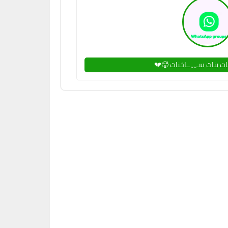
 بنات سـ،،،،ــاخنات 🥵💔