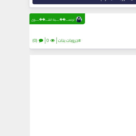
نرجســـ��ــــية الهـــ��ــــوى
#جروبات بنات
0
(0)