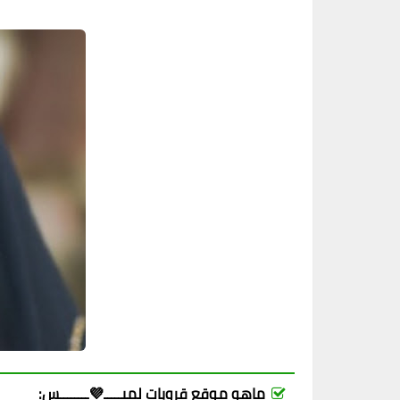
ماهو موقع قروبات لميـــــ💜ــــــــس: