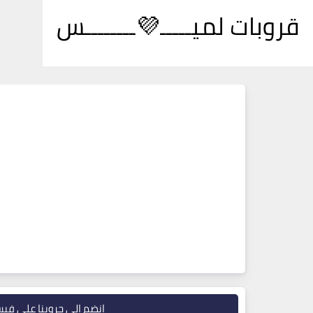
قروبات لميـــــ💜ــــــــس
انضم إلى جروبنا على في