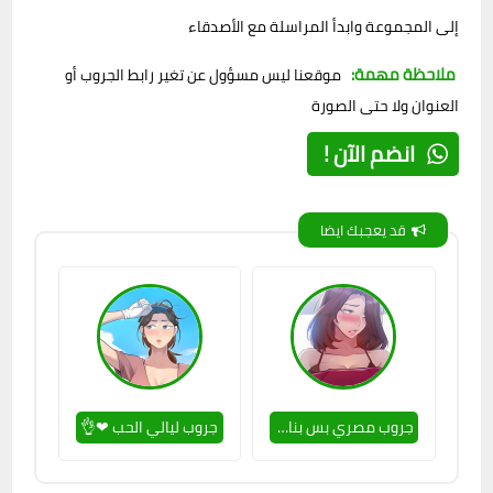
إلى المجموعة وابدأ المراسلة مع الأصدقاء
ملاحظة مهمة:
موقعنا ليس مسؤول عن تغير رابط الجروب أو
العنوان ولا حتى الصورة
انضم الآن !
قد يعجبك ايضا
جروب مصري بس بنات ❤🔥
جروب ليالي الحب ❤👌