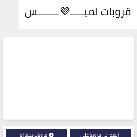
قروبات لميـــــ💜ــــــــس
انضم إلى جروبنا على
قروبات تيلغرام