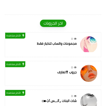
اخر الجروبات
الأكثر مشاهدة
0
مجموعات واتساب للكبار فقط
الأكثر مشاهدة
0
جروب ❣تعارف
الأكثر مشاهدة
0
شات البنات ۅآتـ,ـس آبْ ◼◻