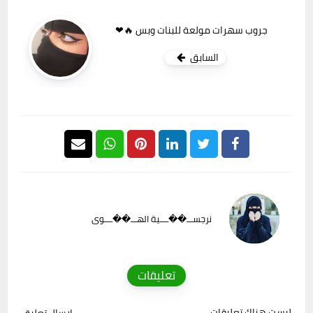
جروب سهرات مولعة للبنات وبس 🔥❤
السابق
نرجســـ��ــــية الهـــ��ــــوى
تعليقات
ليست هناك تعليقات