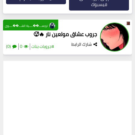
فيسبوك
نرجســـ��ــــية الهـــ��ــــوى
جروب عشاق مولعين نار 🔥🥵
شارك الرابط
#جروبات بنات
0
(0)