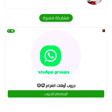
مشاركة مميزة
0
جروب أوقات الغرام 🥵😊
الإنضمام للجروب