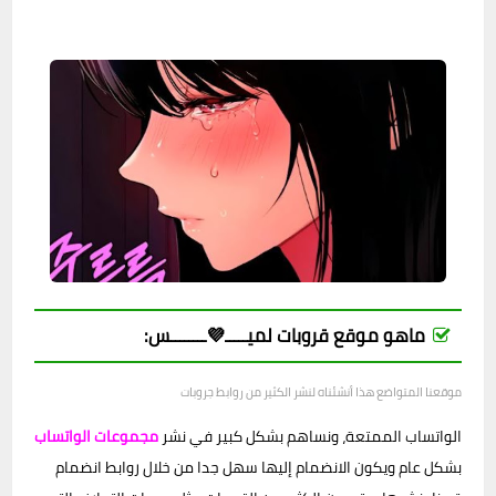
ماهو موقع قروبات لميـــــ💜ــــــــس:
موقعنا المتواضع هذا أنشئناه لنشر الكثير من روابط جروبات
الواتساب الممتعة، ونساهم بشكل كبير في نشر
مجموعات الواتساب
بشكل عام ويكون الانضمام إليها سهل جدا من خلال روابط انضمام