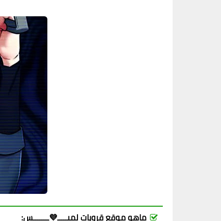
ماهو موقع قروبات لميـــــ💜ــــــــس: