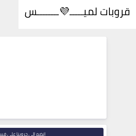
قروبات لميـــــ💜ــــــــس
انضم إلى جروبنا على في