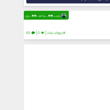
نرجســـ��ــــية الهـــ��ــــوى
#جروبات بنات
0
(0)