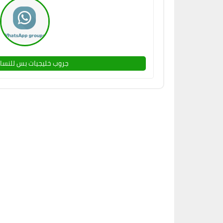
جروب خليجيات بس للنساء