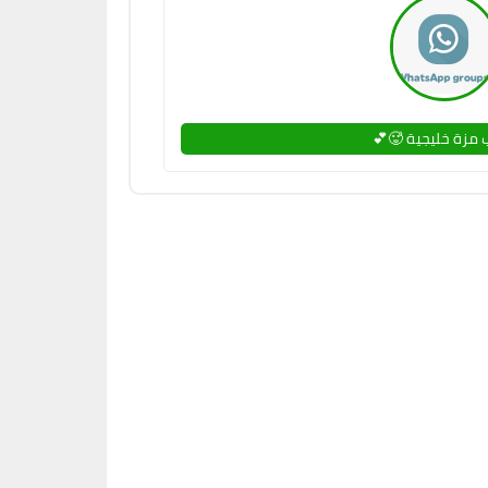
 مزة خليجية 🥵💕