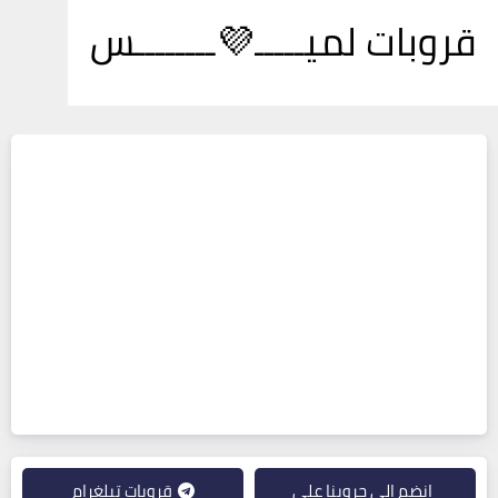
قروبات لميـــــ💜ــــــــس
انضم إلى جروبنا على
قروبات تيلغرام