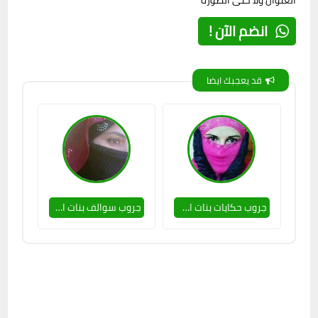
العنوان ولا حتى الصورة
انضم الآن !
قد يعجبك ايضا
جروب حكايات بنات اخر زمن 🥵🤞
جروب سوالف بنات الاردن 🥵🔥