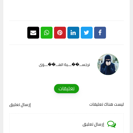
نرجســـ��ــــية الهـــ��ــــوى
تعليقات
ليست هناك تعليقات
إرسال تعليق
إرسال تعليق