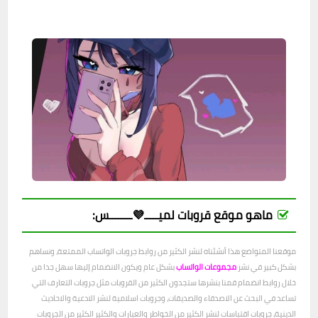
ماهو موقع قروبات لميـــــ💜ــــــــس:
موقعنا المتواضع هذا أنشئناه لنشر الكثير من روابط جروبات الواتساب الممتعة، ونساهم
بشكل كبير في نشر
مجموعات الواتساب
بشكل عام ويكون الانضمام إليها سهل جدا من
خلال روابط انضمام قمنا بنشرها ستجدون الكثير من القروبات مثل جروبات التعارف التي
تساعد في البحث عن الاصدقاء والصديقات، وجروبات اسلامية لنشر الادعية والاحاديث
الدينية، جروبات اقتباسات لنشر الكثير من الخواطر والعبارات والكثير الكثير من الجروبات