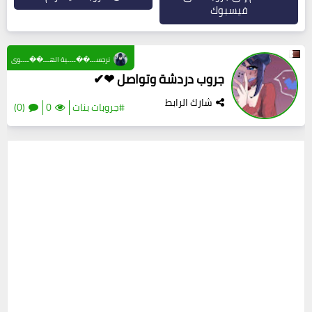
فيسبوك
نرجســـ��ــــية الهـــ��ــــوى
جروب دردشة وتواصل ❤✔
شارك الرابط
#جروبات بنات
0
(0)