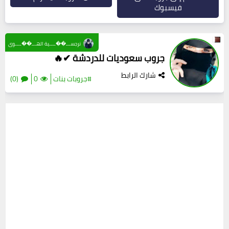
فيسبوك
نرجســـ��ــــية الهـــ��ــــوى
جروب سعوديات للدردشة ✔🔥
شارك الرابط
#جروبات بنات
0
(0)