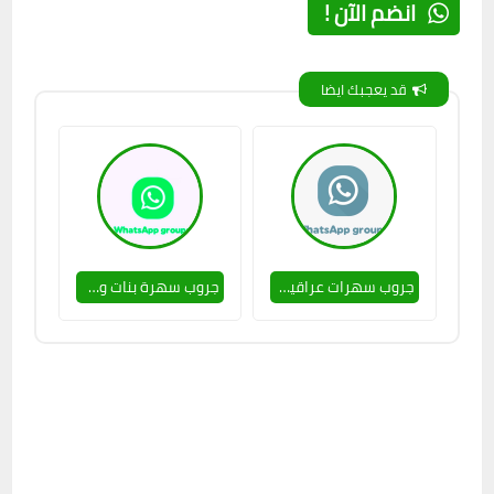
انضم الآن !
قد يعجبك ايضا
جروب سهرات عراقية بس 👌🔥
جروب سهرة بنات وشباب 🥵👌