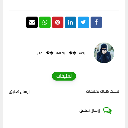
نرجســـ��ــــية الهـــ��ــــوى
تعليقات
ليست هناك تعليقات
إرسال تعليق
إرسال تعليق