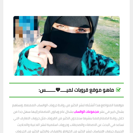
ماهو موقع قروبات لميـــــ💜ــــــــس:
موقعنا المتواضع هذا أنشئناه لنشر الكثير من روابط جروبات الواتساب الممتعة، ونساهم
بشكل كبير في نشر
مجموعات الواتساب
بشكل عام ويكون الانضمام إليها سهل جدا من
خلال روابط انضمام قمنا بنشرها ستجدون الكثير من القروبات مثل جروبات التعارف التي
تساعد في البحث عن الاصدقاء والصديقات، وجروبات اسلامية لنشر الادعية والاحاديث
الدينية، جروبات اقتباسات لنشر الكثير من الخواطر والعبارات والكثير الكثير من الجروبات