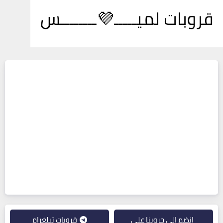
قروبات لميـــــ💜ــــــــس
انضم إلى جروبنا على
قروبات تيلغرام