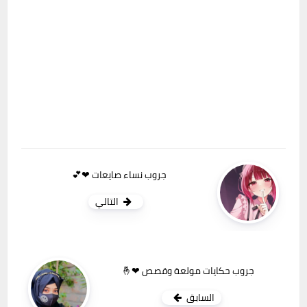
جروب نساء صايعات ❤💕
التالي
جروب حكايات مولعة وقصص ❤🤞
السابق