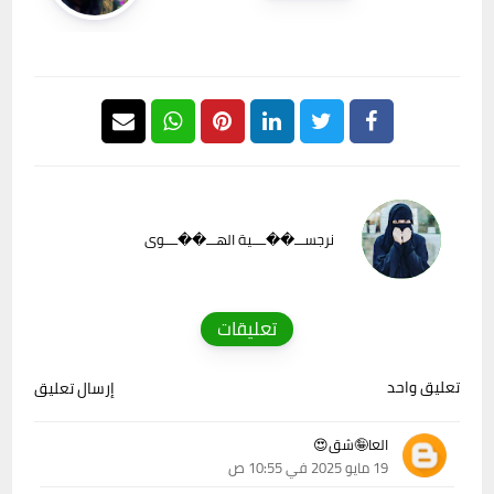
نرجســـ��ــــية الهـــ��ــــوى
تعليقات
تعليق واحد
إرسال تعليق
العا🤪شق😍
19 مايو 2025 في 10:55 ص