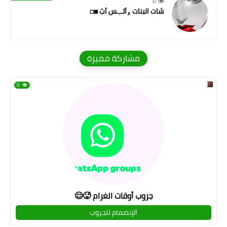
0
شات البنات ۅآتـ,ـس آبْ ◼◻
مشاركة مميزة
0
جروب أوقات الغرام 🥵😊
الإنضمام للجروب