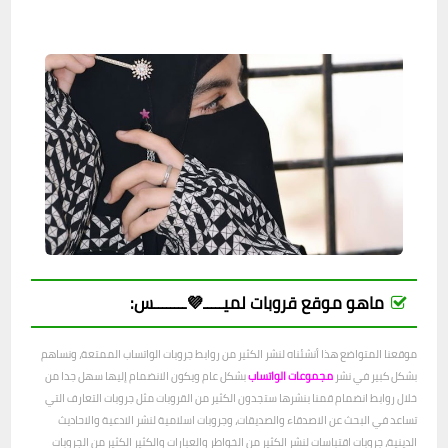
ماهو موقع قروبات لميـــــ💜ــــــــس:
موقعنا المتواضع هذا أنشئناه لنشر الكثير من روابط جروبات الواتساب الممتعة، ونساهم
بشكل كبير في نشر
مجموعات الواتساب
بشكل عام ويكون الانضمام إليها سهل جدا من
خلال روابط انضمام قمنا بنشرها ستجدون الكثير من القروبات مثل جروبات التعارف التي
تساعد في البحث عن الاصدقاء والصديقات، وجروبات اسلامية لنشر الادعية والاحاديث
الدينية، جروبات اقتباسات لنشر الكثير من الخواطر والعبارات والكثير الكثير من الجروبات