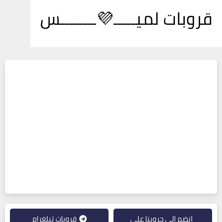
قروبات لميـــــ💜ــــــــس
انضم إلى جروبنا على
قروبات تيلغرام