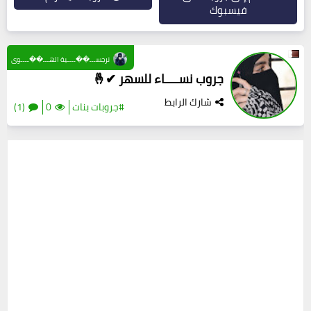
فيسبوك
نرجســـ��ــــية الهـــ��ــــوى
جروب نســــاء للسهر ✔🤞
شارك الرابط
#جروبات بنات
0
(1)