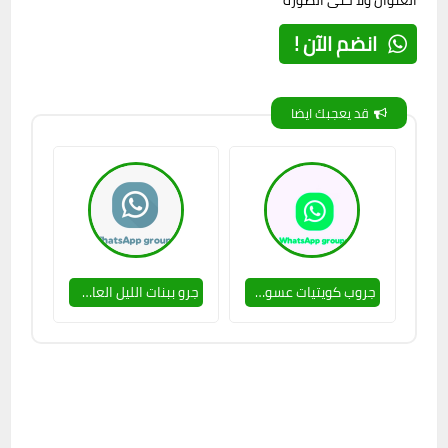
العنوان ولا حتى الصورة
انضم الآن !
قد يعجبك ايضا
جروب كويتيات عسولات 🥵🔥
جرو ببنات الليل العاشقات 🔥🥵