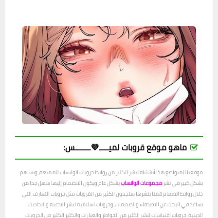
ماهو موقع قروبات لميـــــ💜ــــــــس:
موقعنا المتواضع هذا أنشئناه لنشر الكثير من روابط جروبات الواتساب الممتعة، ونساهم
بشكل كبير في نشر
مجموعات الواتساب
بشكل عام ويكون الانضمام إليها سهل جدا من
خلال روابط انضمام قمنا بنشرها ستجدون الكثير من القروبات مثل جروبات التعارف التي
تساعد في البحث عن الاصدقاء والصديقات، وجروبات اسلامية لنشر الادعية والاحاديث
الدينية، جروبات اقتباسات لنشر الكثير من الخواطر والعبارات والكثير الكثير من الجروبات