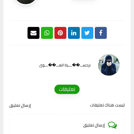
نرجســـ��ــــية الهـــ��ــــوى
تعليقات
ليست هناك تعليقات
إرسال تعليق
إرسال تعليق