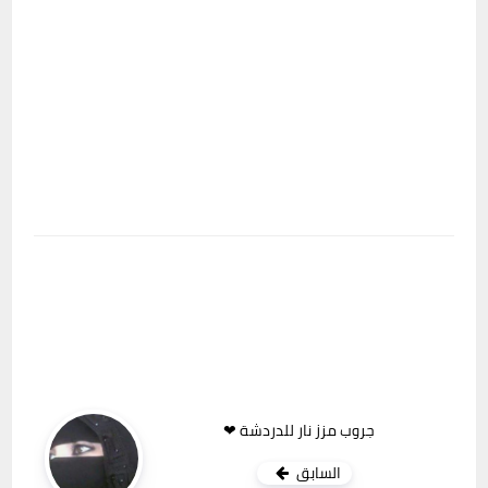
جروب مزز نار للدردشة ❤
السابق