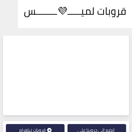
قروبات لميـــــ💜ــــــــس
انضم إلى جروبنا على
قروبات تيلغرام