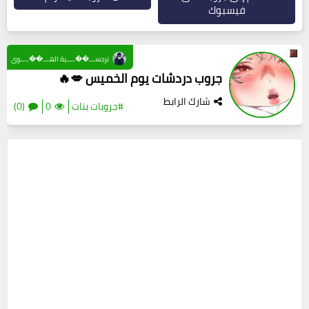
فيسبوك
نرجســـ��ــــية الهـــ��ــــوى
جروب دردشات يوم الخميس 💋🔥
شارك الرابط
#جروبات بنات
0
(0)