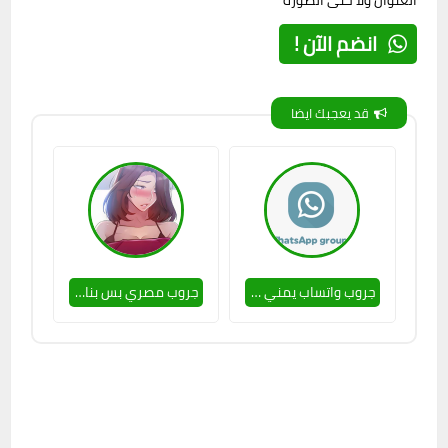
العنوان ولا حتى الصورة
انضم الآن !
قد يعجبك ايضا
جروب واتساب يمني بس بنات 🔥❤
جروب مصري بس بنات ❤🔥