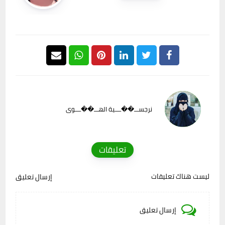
نرجســـ��ــــية الهـــ��ــــوى
تعليقات
ليست هناك تعليقات
إرسال تعليق
إرسال تعليق