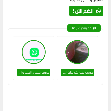
العنوان ولا حتى الصورة
انضم الآن !
قد يعجبك ايضا
جروب سوالف بنات الاردن 🥵🔥
جروب مساء الحب والدلع 🥵🔥