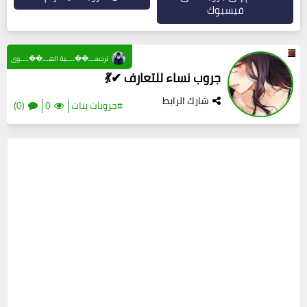
فيسبوك
نرجســـ��ــــية الهـــ��ــــوى
جروب نساء للتعارف ✔💃
شارك الرابط
#جروبات بنات
0
(0)