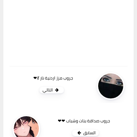
جروب مزز اردنية نار 💃❤
التالي
جروب صداقة بنات وشباب ❤❤
السابق