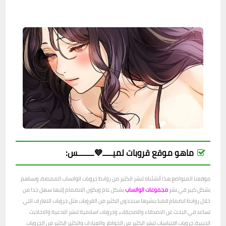
ماهو موقع قروبات لميـــــ💜ــــــــس:
موقعنا المتواضع هذا أنشئناه لنشر الكثير من روابط جروبات الواتساب الممتعة، ونساهم
بشكل كبير في نشر
مجموعات الواتساب
بشكل عام ويكون الانضمام إليها سهل جدا من
خلال روابط انضمام قمنا بنشرها ستجدون الكثير من القروبات مثل جروبات التعارف التي
تساعد في البحث عن الاصدقاء والصديقات، وجروبات اسلامية لنشر الادعية والاحاديث
الدينية، جروبات اقتباسات لنشر الكثير من الخواطر والعبارات والكثير الكثير من الجروبات