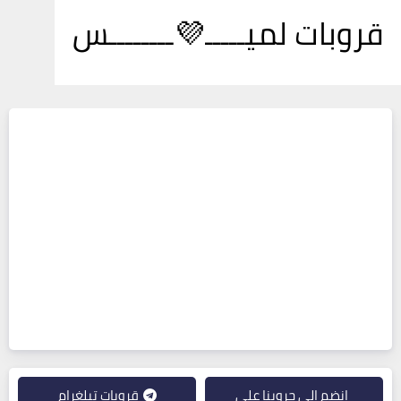
قروبات لميـــــ💜ــــــــس
انضم إلى جروبنا على
قروبات تيلغرام