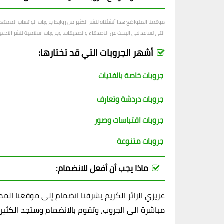
موقعنا المتواضع هذا أنشئناه لنشر الكثير من روابط جروبات الواتساب الممت
التي تساعد في البحث عن الاصدقاء والصديقات، وجروبات اسلامية لنشر الادعية و
أشهر الجروبات التي قد تختارها:
جروبات خاصة بالفتيات
جروبات دردشة وتعارف
جروبات اقتباسات وصور
جروبات متنوعة
ماذا يجب أن أفعل للانضمام:
عزيزي الزائر الكريم يشرفنا انضمام إلى موقعنا ال
مباشرة الى الجروب، وتقوم بالانضمام وستجد الكثير