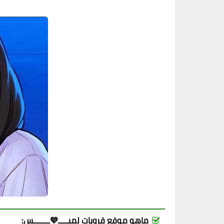
ماهو موقع قروبات لميـــــ💜ــــــــس: