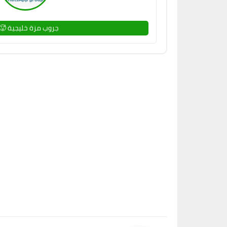
جروب مزة خليجية 🥵