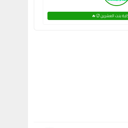
ية بنت العشرين 🥵🔥