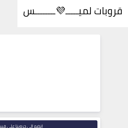
قروبات لميـــــ💜ــــــــس
انضم إلى جروبنا على في