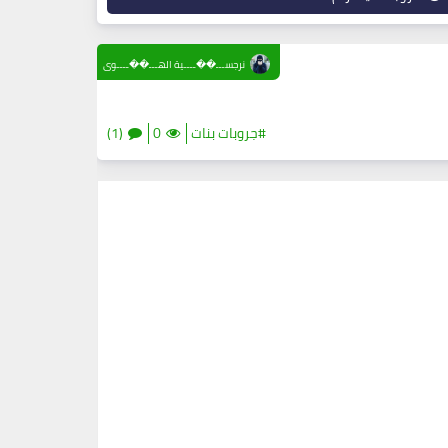
نرجســـ��ــــية الهـــ��ــــوى
#جروبات بنات
0
(1)