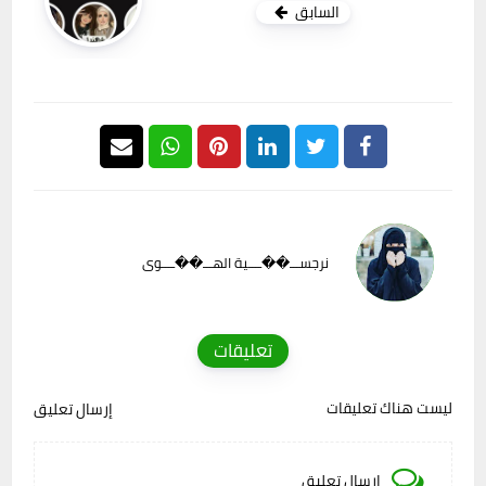
السابق
نرجســـ��ــــية الهـــ��ــــوى
تعليقات
ليست هناك تعليقات
إرسال تعليق
إرسال تعليق