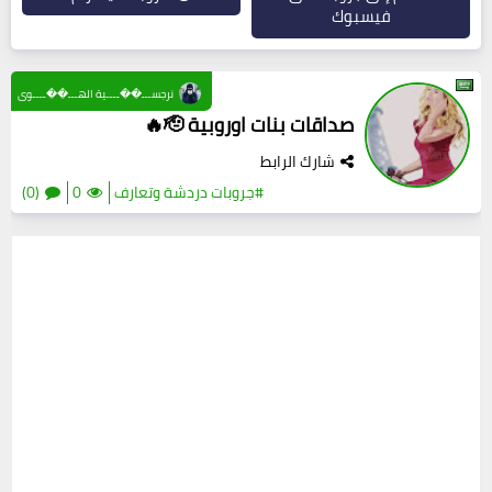
فيسبوك
نرجســـ��ــــية الهـــ��ــــوى
صداقات بنات اوروبية 🫡🔥
شارك الرابط
#جروبات دردشة وتعارف
0
(0)