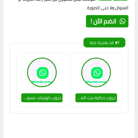
العنوان ولا حتى الصورة
انضم الآن !
قد يعجبك ايضا
جروب حكاية بنت العشرين 🥵🔥
جروب كويتيات عسولات 🥵🔥