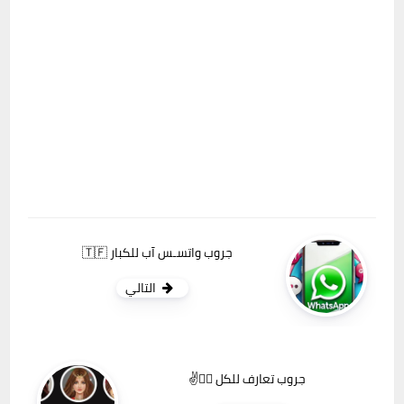
جروب واتسـس آب للكبار 🇹🇫
التالي
جروب تعارف للكل 🙆‍♀️✌️