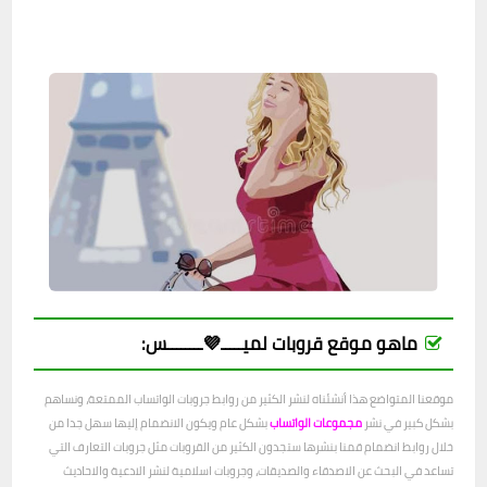
ماهو موقع قروبات لميـــــ💜ــــــــس:
موقعنا المتواضع هذا أنشئناه لنشر الكثير من روابط جروبات الواتساب الممتعة، ونساهم
بشكل كبير في نشر
مجموعات الواتساب
بشكل عام ويكون الانضمام إليها سهل جدا من
خلال روابط انضمام قمنا بنشرها ستجدون الكثير من القروبات مثل جروبات التعارف التي
تساعد في البحث عن الاصدقاء والصديقات، وجروبات اسلامية لنشر الادعية والاحاديث