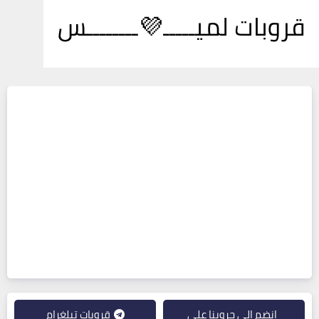
قروبات لميـــــ💜ــــــــس
انضم إلى جروبنا على
قروبات تيلغرام