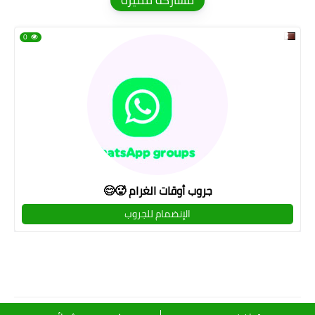
مشاركة مميزة
0
جروب أوقات الغرام 🥵😊
الإنضمام للجروب
قروبات لميـــــ💜ــــــــس