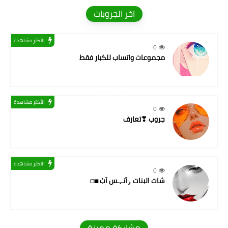
اخر الجروبات
الأكثر مشاهدة
0
مجموعات واتساب للكبار فقط
الأكثر مشاهدة
0
جروب ❣تعارف
الأكثر مشاهدة
0
شات البنات ۅآتـ,ـس آبْ ◼◻