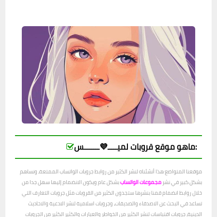
ماهو موقع قروبات لميـــــ💜ــــــــس:
موقعنا المتواضع هذا أنشئناه لنشر الكثير من روابط جروبات الواتساب الممتعة، ونساهم
بشكل كبير في نشر
مجموعات الواتساب
بشكل عام ويكون الانضمام إليها سهل جدا من
خلال روابط انضمام قمنا بنشرها ستجدون الكثير من القروبات مثل جروبات التعارف التي
تساعد في البحث عن الاصدقاء والصديقات، وجروبات اسلامية لنشر الادعية والاحاديث
الدينية، جروبات اقتباسات لنشر الكثير من الخواطر والعبارات والكثير الكثير من الجروبات