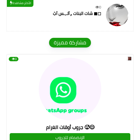
الأكثر مشاهدة
0
شات البنات ۅآتـ,ـس آبْ ◼◻
مشاركة مميزة
0
جروب أوقات الغرام 🥵😊
الإنضمام للجروب