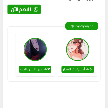
انضم الآن !
قد يعجبك ايضا
أحلام تحت المطر 🔥🤞
نحن والليل والحب 🔥❤