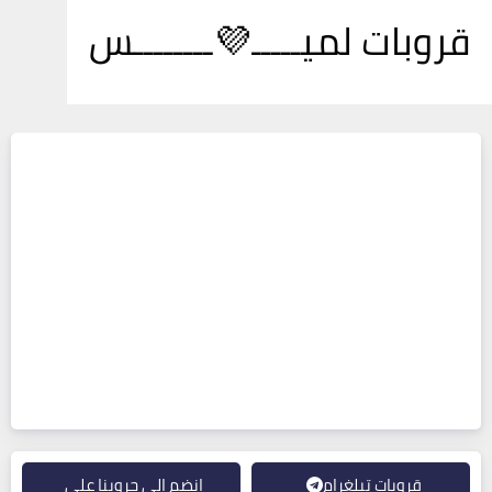
قروبات لميـــــ💜ــــــــس
قروبات تيلغرام
انضم إلى جروبنا على