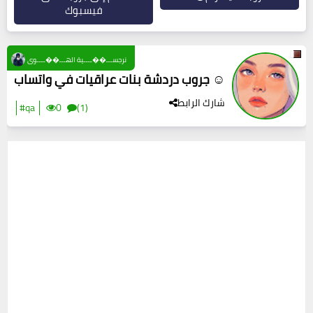
فيسبوك
نرجســـ��ــــية الهـــ��ــــوى
جروب دردشة بنات عراقيات في واتساب ☺
شارك الرابط
#qa
0
(1)