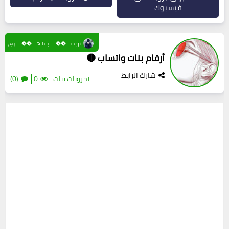
فيسبوك
نرجســـ��ــــية الهـــ��ــــوى
أرقام بنات واتساب 🔴
شارك الرابط
#جروبات بنات
0
(0)