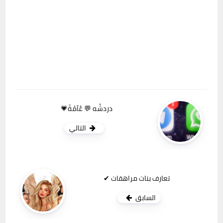
دردشُه 💬 عٌآمْةّ💗
التالي
تعارف بنات مراهقات ✔
السابق