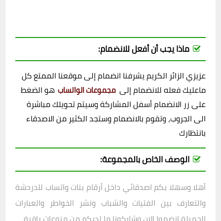
ماذا يجب أن أفعل للانضمام:
عزيزي الزائر الكريم يشرفنا انضمام إلى موقعنا الممتع كل
ماعليك فعله للانضمام إلى
هو الضغط
مجموعات الواتساب
على زر الانضمام أسفل المشاركة وسيتم تحويلك مباشرة
الى الجروب، وتقوم بالانضمام وستجد الكثير من الاصدقاء
بانتظارك
الوصف الخاص بالمجموعة:
أهلا وسهلا بكم اصدقائي داخل
أرقام بنات واتساب
للدردشة
والتعارف بين الفتيات والشباب ونشر الخواطر والعبارات
الجميلة انضموا الان وشاركونا ما لديكم من منوعات راقية