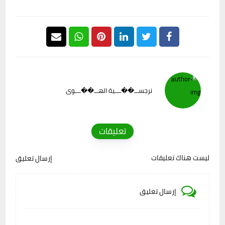
نرجســـ��ــــية الهـــ��ــــوى
تعليقات
ليست هناك تعليقات
إرسال تعليق
إرسال تعليق