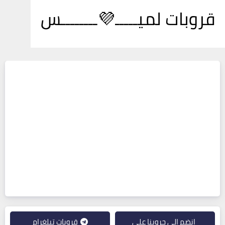
قروبات لميـــــ💜ــــــــس
انضم إلى جروبنا على
قروبات تيلغرام