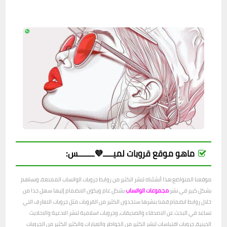
ماهو موقع قروبات لميـــــ💜ــــــــس:
موقعنا المتواضع هذا أنشئناه لنشر الكثير من روابط جروبات الواتساب الممتعة، ونساهم
بشكل كبير في نشر
مجموعات الواتساب
بشكل عام ويكون الانضمام إليها سهل جدا من
خلال روابط انضمام قمنا بنشرها ستجدون الكثير من القروبات مثل جروبات التعارف التي
تساعد في البحث عن الاصدقاء والصديقات، وجروبات اسلامية لنشر الادعية والاحاديث
الدينية، جروبات اقتباسات لنشر الكثير من الخواطر والعبارات والكثير الكثير من الجروبات