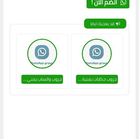
انضم الآن !
قد يعجبك ايضا
جروب حكايات يمنية بس صداقات 🥵🔥
جروب واتساب يمني بس بنات 🔥❤