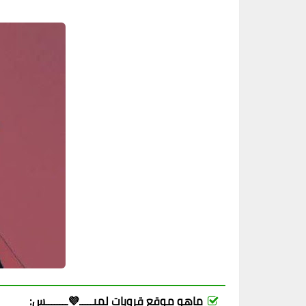
ماهو موقع قروبات لميـــــ💜ــــــــس: