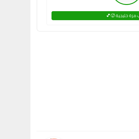
 مزة خليجية 🥵💕