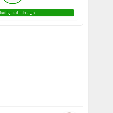
جروب خليجيات بس للنساء