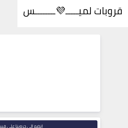
قروبات لميـــــ💜ــــــــس
انضم إلى جروبنا على في