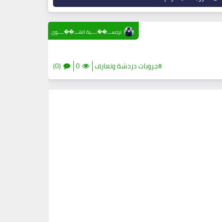
نرجســـ��ــــية الهـــ��ــــوى
#جروبات دردشة وتعارف
0
(0)