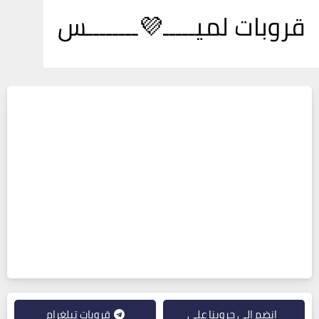
قروبات لميـــــ💜ــــــــس
انضم إلى جروبنا على
قروبات تيلغرام