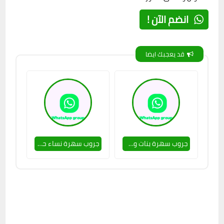
انضم الآن !
قد يعجبك ايضا
جروب سهرة بنات وشباب 🥵👌
جروب سهرة نساء حلوين 💕🔥