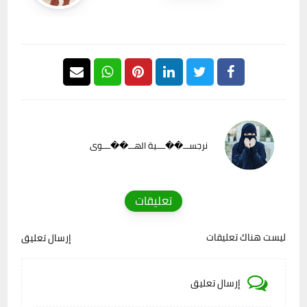
نرجســـ��ــــية الهـــ��ــــوى
تعليقات
ليست هناك تعليقات
إرسال تعليق
إرسال تعليق