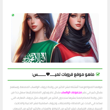
ماهو موقع قروبات لميـــــ💜ــــــــس:
موقعنا المتواضع هذا أنشئناه لنشر الكثير من روابط جروبات الواتساب الممتعة، ونساهم
بشكل كبير في نشر
مجموعات الواتساب
بشكل عام ويكون الانضمام إليها سهل جدا من
خلال روابط انضمام قمنا بنشرها ستجدون الكثير من القروبات مثل جروبات التعارف التي
تساعد في البحث عن الاصدقاء والصديقات، وجروبات اسلامية لنشر الادعية والاحاديث
الدينية، جروبات اقتباسات لنشر الكثير من الخواطر والعبارات والكثير الكثير من الجروبات