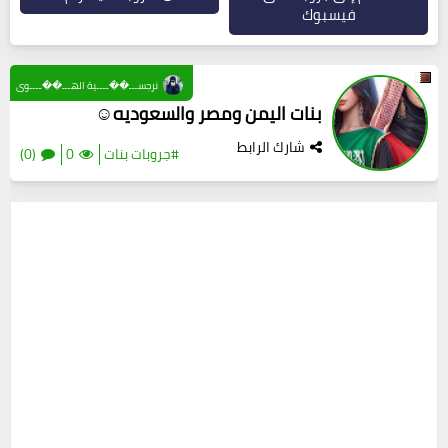
فيسبوك
نرجســـ��ــــية الهـــ��ــــوى
بنات اليمن ومصر والسعوديه☺
شارك الرابط
#جروبات بنات
0
(0)