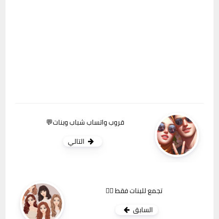
قروب واتساب شباب وبنات💬
التالي
تجمع للبنات فقط ❤‍🔥
السابق