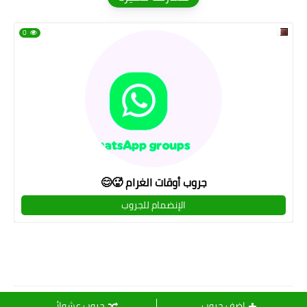
0
جروب أوقات الغرام 🥵😊
الإنضمام للجروب
قروبات لميـــــ💜ــــــــس
اضف جروب
جروب عشوائي