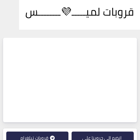
قروبات لميـــــ💜ــــــــس
انضم إلى جروبنا على
قروبات تيلغرام