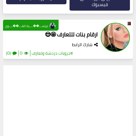
فيسبوك
نرجســـ��ــــية الهـــ��ــــوى
ارقام بنات للتعارف 🤩😍
شارك الرابط
#جروبات دردشة وتعارف
0
(0)