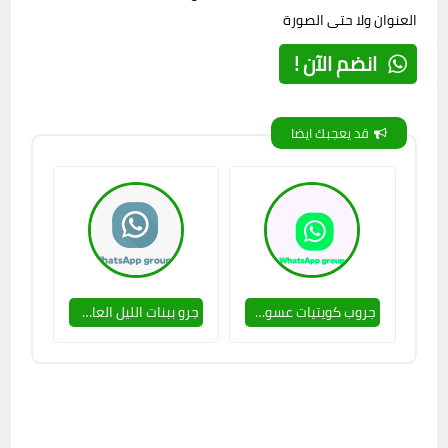
العنوان ولا حتى الصورة
انضم الآن !
قد يعجبك ايضا
جروب كويتيات عسولات 🥵🔥
جرو ببنات الليل العاشقات 🔥🥵