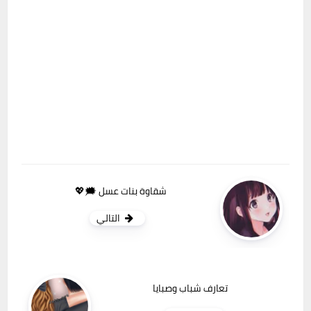
شقاوة بنات عسل 🗯💖
التالي
تعارف شباب وصبايا