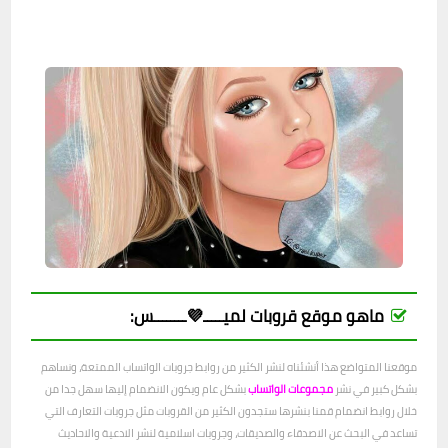
ماهو موقع قروبات لميـــــ💜ــــــــس:
موقعنا المتواضع هذا أنشئناه لنشر الكثير من روابط جروبات الواتساب الممتعة، ونساهم
بشكل كبير في نشر
مجموعات الواتساب
بشكل عام ويكون الانضمام إليها سهل جدا من
خلال روابط انضمام قمنا بنشرها ستجدون الكثير من القروبات مثل جروبات التعارف التي
تساعد في البحث عن الاصدقاء والصديقات، وجروبات اسلامية لنشر الادعية والاحاديث