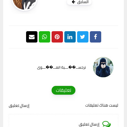
السابق
نرجســـ��ــــية الهـــ��ــــوى
تعليقات
ليست هناك تعليقات
إرسال تعليق
إرسال تعليق