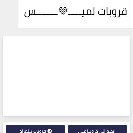
قروبات لميـــــ💜ــــــــس
انضم إلى جروبنا على
قروبات تيلغرام