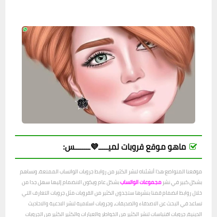
ماهو موقع قروبات لميـــــ💜ــــــــس:
موقعنا المتواضع هذا أنشئناه لنشر الكثير من روابط جروبات الواتساب الممتعة، ونساهم
بشكل كبير في نشر
مجموعات الواتساب
بشكل عام ويكون الانضمام إليها سهل جدا من
خلال روابط انضمام قمنا بنشرها ستجدون الكثير من القروبات مثل جروبات التعارف التي
تساعد في البحث عن الاصدقاء والصديقات، وجروبات اسلامية لنشر الادعية والاحاديث
الدينية، جروبات اقتباسات لنشر الكثير من الخواطر والعبارات والكثير الكثير من الجروبات