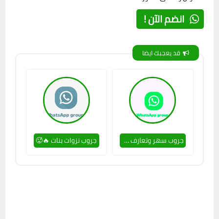
انضم الآن !
قد يعجبك ايضا
جروب سهر وتعارف 🥵🔥
جروب نزوات بنات 🔥🥵