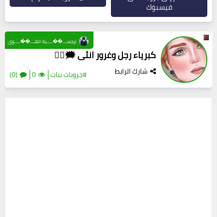
فيسبوك
نرجســـ��ــــية الهـــ��ــــوى
كبرياء رجل وغرور انثى 🗯🧚‍♀
شارك الرابط
#جروبات بنات
0
(0)