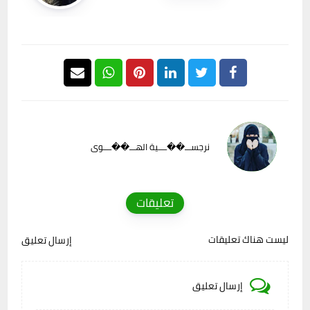
نرجســـ��ــــية الهـــ��ــــوى
تعليقات
ليست هناك تعليقات
إرسال تعليق
إرسال تعليق