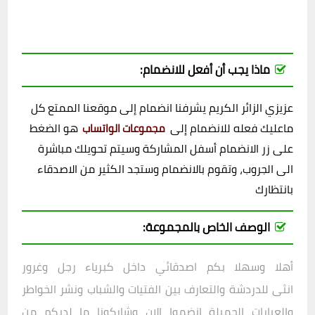
ماذا يجب أن أفعل للانضمام:
عزيزي الزائر الكريم يشرفنا انضمام إلى موقعنا الممتع كل
ماعليك فعله للانضمام إلى
هو الضغط
مجموعات الواتساب
على زر الانضمام أسفل المشاركة وسيتم تحويلك مباشرة
الى الجروب، وتقوم بالانضمام وستجد الكثير من الاصدقاء
بانتظارك
الوصف الخاص بالمجموعة:
أهلا وسهلا بكم اصدقائي داخل
كبرياء رجل وغرور
انثى
للدردشة والتعارف بين الفتيات والشباب ونشر الخواطر
والعبارات الجميلة انضموا الان وشاركونا ما لديكم من