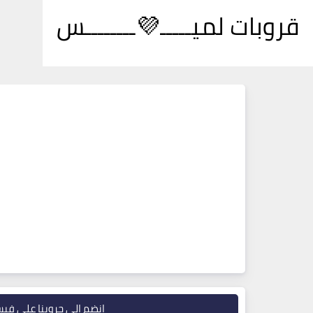
قروبات لميـــــ💜ــــــــس
انضم إلى جروبنا على في