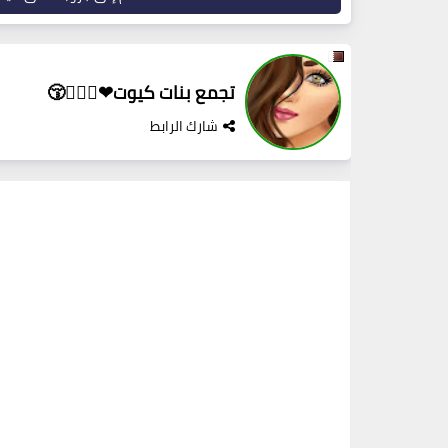
تجمع بنات كيوت❤👩‍❤️‍👩😚
شارك الرابط