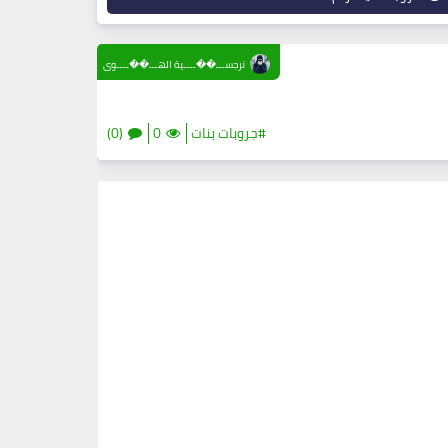
نرجســـ��ــــية الهـــ��ــــوى
#جروبات بنات
0
(0)