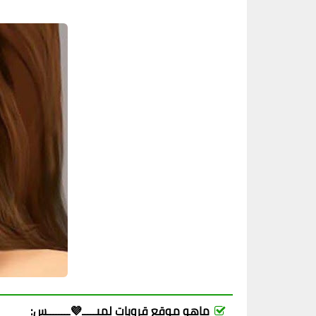
ماهو موقع قروبات لميـــــ💜ــــــــس: