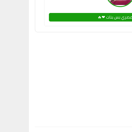
صري بس بنات ❤🔥