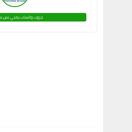
جروب واتساب يمني بس بن