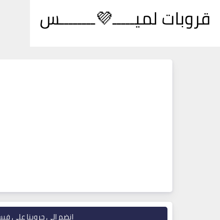
قروبات لميـــــ💜ــــــــس
انضم إلى جروبنا على في