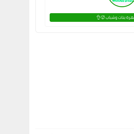
رة بنات وشباب 🥵👌