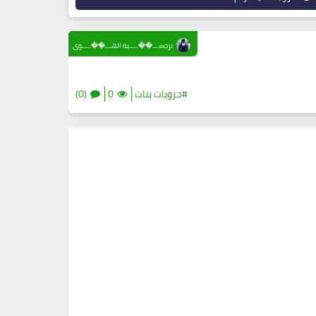
نرجســـ��ــــية الهـــ��ــــوى
#جروبات بنات
0
(0)