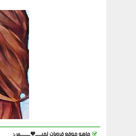
ماهو موقع قروبات لميـــــ💜ــــــــس: