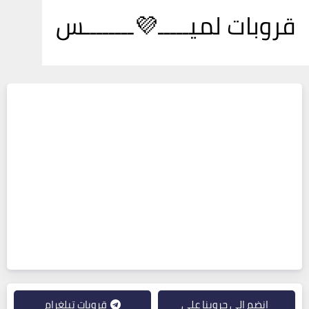
قروبات لميـــــ💜ــــــــس
انضم إلى جروبنا على
قروبات تيلغرام