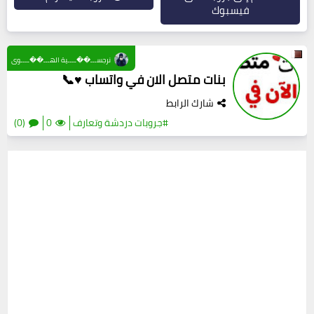
فيسبوك
نرجســـ��ــــية الهـــ��ــــوى
بنات متصل الان في واتساب ♥📞
شارك الرابط
#جروبات دردشة وتعارف
0
(0)