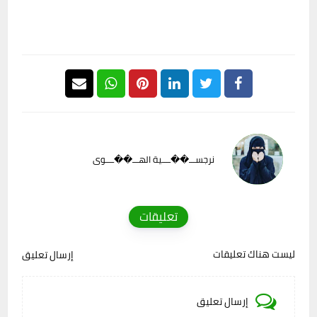
نرجســـ��ــــية الهـــ��ــــوى
تعليقات
ليست هناك تعليقات
إرسال تعليق
إرسال تعليق