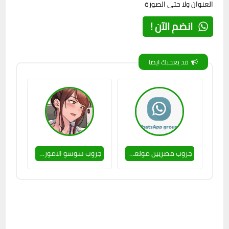
العنوان ولا حتى الصورة
انضم الآن !
قد يعجبك ايضا
جروب مصريين مولعين للدردشة 🔥❤
جروب سوسو الامورة 🥵👌