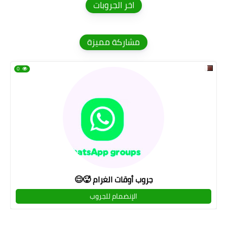
اخر الجروبات
مشاركة مميزة
0
جروب أوقات الغرام 🥵😊
الإنضمام للجروب