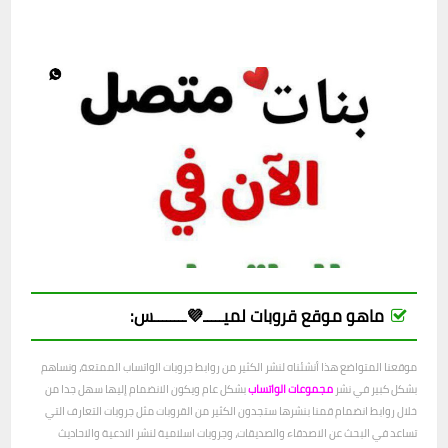
ماهو موقع قروبات لميـــــ💜ــــــــس:
موقعنا المتواضع هذا أنشئناه لنشر الكثير من روابط جروبات الواتساب الممتعة، ونساهم
بشكل كبير في نشر
مجموعات الواتساب
بشكل عام ويكون الانضمام إليها سهل جدا من
خلال روابط انضمام قمنا بنشرها ستجدون الكثير من القروبات مثل جروبات التعارف التي
تساعد في البحث عن الاصدقاء والصديقات، وجروبات اسلامية لنشر الادعية والاحاديث