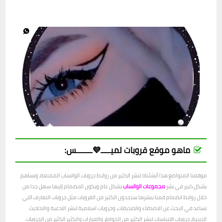
ماهو موقع قروبات لميـــــ💜ــــــــس:
موقعنا المتواضع هذا أنشئناه لنشر الكثير من روابط جروبات الواتساب الممتعة، ونساهم
بشكل كبير في نشر
مجموعات الواتساب
بشكل عام ويكون الانضمام إليها سهل جدا من
خلال روابط انضمام قمنا بنشرها ستجدون الكثير من القروبات مثل جروبات التعارف التي
تساعد في البحث عن الاصدقاء والصديقات، وجروبات اسلامية لنشر الادعية والاحاديث
الدينية، جروبات اقتباسات لنشر الكثير من الخواطر والعبارات والكثير الكثير من الجروبات