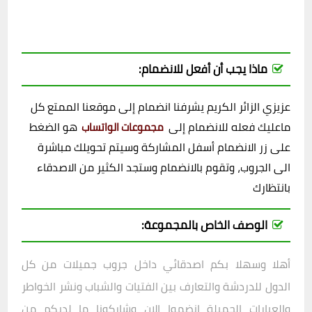
ماذا يجب أن أفعل للانضمام:
عزيزي الزائر الكريم يشرفنا انضمام إلى موقعنا الممتع كل
ماعليك فعله للانضمام إلى
هو الضغط
مجموعات الواتساب
على زر الانضمام أسفل المشاركة وسيتم تحويلك مباشرة
الى الجروب، وتقوم بالانضمام وستجد الكثير من الاصدقاء
بانتظارك
الوصف الخاص بالمجموعة:
أهلا وسهلا بكم اصدقائي داخل
جروب
جميلات من كل
الدول للدردشة والتعارف بين الفتيات والشباب ونشر الخواطر
والعبارات الجميلة انضموا الان وشاركونا ما لديكم من