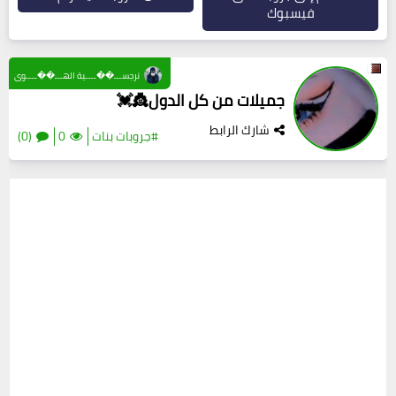
فيسبوك
نرجســـ��ــــية الهـــ��ــــوى
جميلات من كل الدول👸💓
شارك الرابط
#جروبات بنات
0
(0)