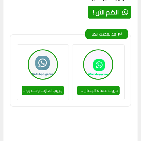
انضم الآن !
قد يعجبك ايضا
جروب مساء الجمال 🥵💕
جروب تعارف وحب يوميا 🔥🥵