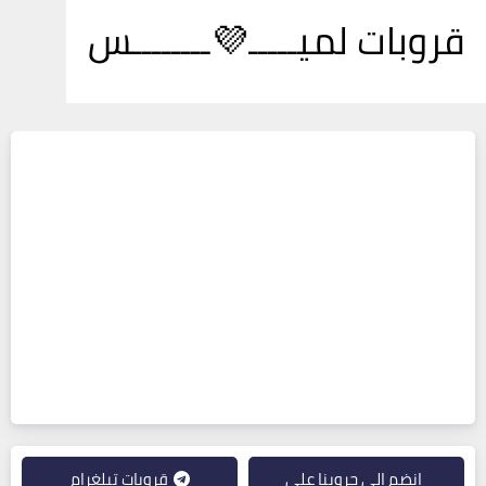
قروبات لميـــــ💜ــــــــس
انضم إلى جروبنا على
قروبات تيلغرام