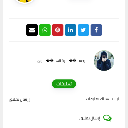
نرجســـ��ــــية الهـــ��ــــوى
تعليقات
ليست هناك تعليقات
إرسال تعليق
إرسال تعليق