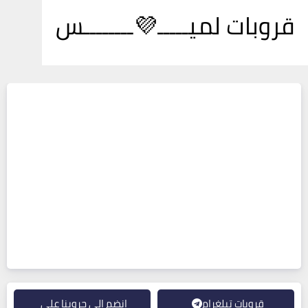
قروبات لميـــــ💜ــــــــس
قروبات تيلغرام
انضم إلى جروبنا على