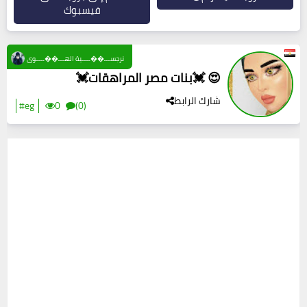
فيسبوك
نرجســـ��ــــية الهـــ��ــــوى
💓بنات مصر المراهقات💓 😍
شارك الرابط
#eg
0
(0)