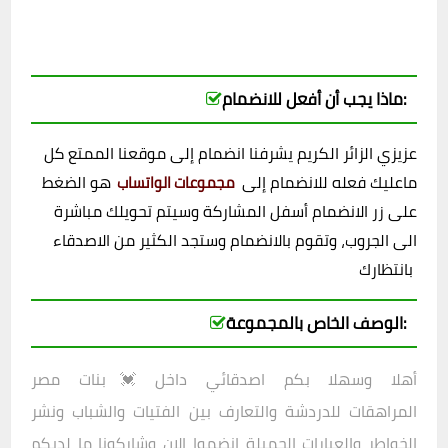
ماذا يجب أن أفعل للانضمام:
عزيزي الزائر الكريم يشرفنا انضمام إلى موقعنا الممتع كل
ماعليك فعله للانضمام إلى
هو الضغط
مجموعات الواتساب
على زر الانضمام أسفل المشاركة وسيتم تحويلك مباشرة
الى الجروب، وتقوم بالانضمام وستجد الكثير من الاصدقاء
بانتظارك
الوصف الخاص بالمجموعة:
أهلا وسهلا بكم اصدقائي داخل
💓بنات مصر
المراهقات للدردشة والتعارف بين الفتيات والشباب ونشر
الخواطر والعبارات الجميلة انضموا الان وشاركونا ما لديكم