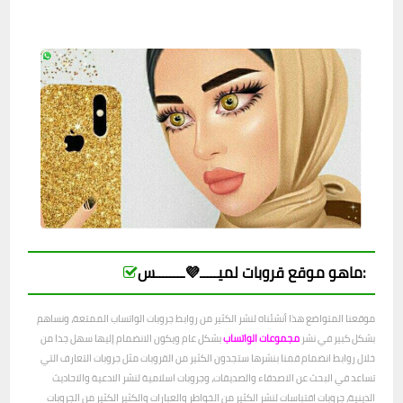
ماهو موقع قروبات لميـــــ💜ــــــــس:
موقعنا المتواضع هذا أنشئناه لنشر الكثير من روابط جروبات الواتساب الممتعة، ونساهم
بشكل كبير في نشر
مجموعات الواتساب
بشكل عام ويكون الانضمام إليها سهل جدا من
خلال روابط انضمام قمنا بنشرها ستجدون الكثير من القروبات مثل جروبات التعارف التي
تساعد في البحث عن الاصدقاء والصديقات، وجروبات اسلامية لنشر الادعية والاحاديث
الدينية، جروبات اقتباسات لنشر الكثير من الخواطر والعبارات والكثير الكثير من الجروبات