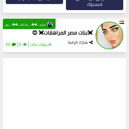
فيسبوك
نرجســـ��ــــية الهـــ��ــــوى
💓بنات مصر المراهقات💓 😍
شارك الرابط
#جروبات بنات
0
(0)