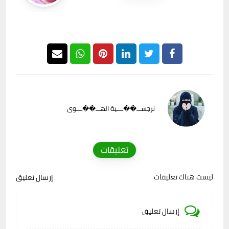
نرجســـ��ــــية الهـــ��ــــوى
تعليقات
ليست هناك تعليقات
إرسال تعليق
إرسال تعليق