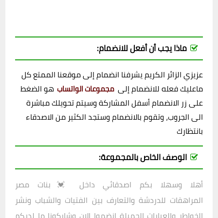
ماذا يجب أن أفعل للانضمام:
عزيزي الزائر الكريم يشرفنا انضمام إلى موقعنا الممتع كل
ماعليك فعله للانضمام إلى
هو الضغط
مجموعات الواتساب
على زر الانضمام أسفل المشاركة وسيتم تحويلك مباشرة
الى الجروب، وتقوم بالانضمام وستجد الكثير من الاصدقاء
بانتظارك
الوصف الخاص بالمجموعة:
أهلا وسهلا بكم اصدقائي داخل
💓بنات مصر
المراهقات للدردشة والتعارف بين الفتيات والشباب ونشر
الخواطر والعبارات الجميلة انضموا الان وشاركونا ما لديكم