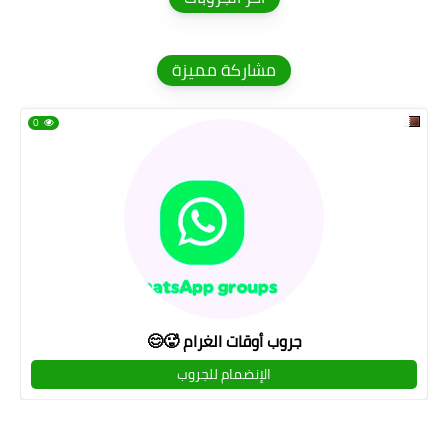
مشاركة مميزة
0
جروب أوقات الغرام 🥵😊
الإنضمام للجروب