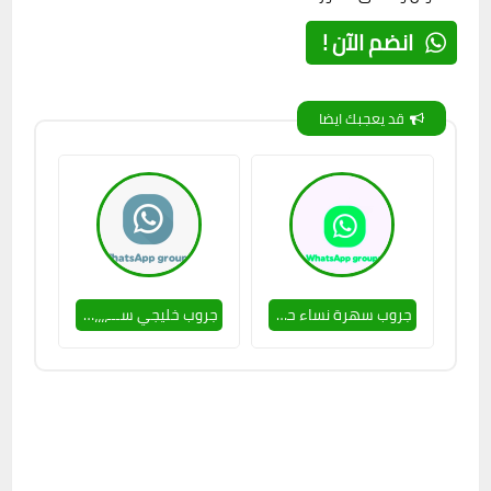
انضم الآن !
قد يعجبك ايضا
جروب سهرة نساء حلوين 💕🔥
جروب خليجي ســـ،،،،ــاخن 🔥💕