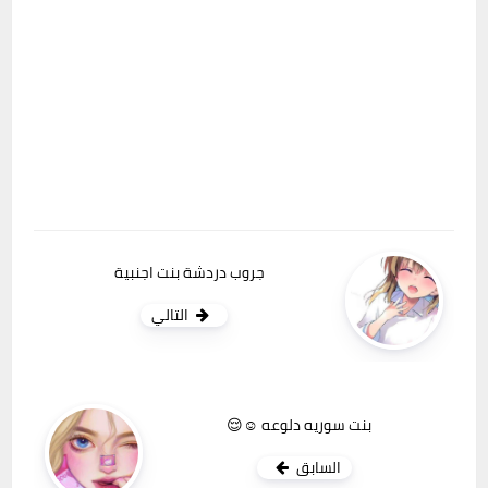
جروب دردشة بنت اجنبية
التالي
بنت سوريه دلوعه ☺😌
السابق