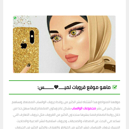
ماهو موقع قروبات لميـــــ💜ــــــــس:
موقعنا المتواضع هذا أنشئناه لنشر الكثير من روابط جروبات الواتساب الممتعة، ونساهم
بشكل كبير في نشر
مجموعات الواتساب
بشكل عام ويكون الانضمام إليها سهل جدا من
خلال روابط انضمام قمنا بنشرها ستجدون الكثير من القروبات مثل جروبات التعارف التي
تساعد في البحث عن الاصدقاء والصديقات، وجروبات اسلامية لنشر الادعية والاحاديث
الدينية، جروبات اقتباسات لنشر الكثير من الخواطر والعبارات والكثير الكثير من الجروبات