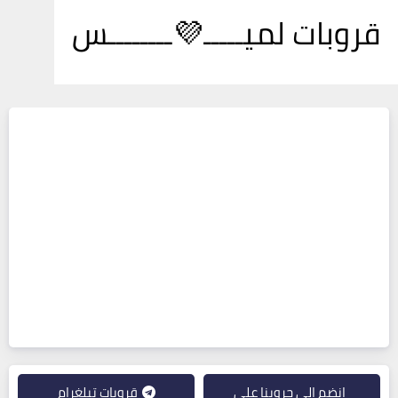
قروبات لميـــــ💜ــــــــس
انضم إلى جروبنا على
قروبات تيلغرام