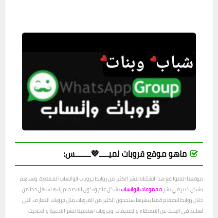
ماهو موقع قروبات لميـــــ💜ــــــــس:
موقعنا المتواضع هذا أنشئناه لنشر الكثير من روابط جروبات الواتساب الممتعة، ونساهم
بشكل كبير في نشر
مجموعات الواتساب
بشكل عام ويكون الانضمام إليها سهل جدا من
خلال روابط انضمام قمنا بنشرها ستجدون الكثير من القروبات مثل جروبات التعارف التي
تساعد في البحث عن الاصدقاء والصديقات، وجروبات اسلامية لنشر الادعية والاحاديث