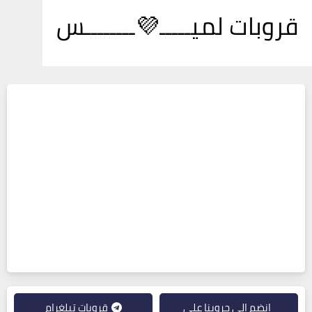
قروبات لميـــــ💜ــــــــس
انضم إلى جروبنا على
قروبات تيلغرام