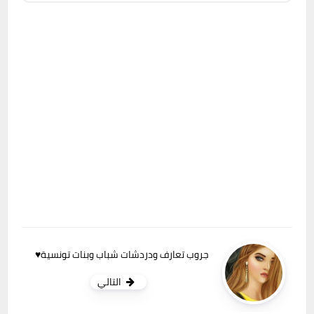
جروب تعارف ودردشات شباب وبنات تونسية♥
التالي