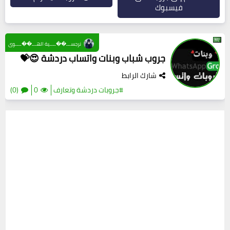
فيسبوك
نرجســـ��ــــية الهـــ��ــــوى
جروب شباب وبنات واتساب دردشة 😍💝
شارك الرابط
#جروبات دردشة وتعارف
0
(0)