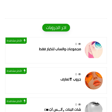
اخر الجروبات
الأكثر مشاهدة
0
مجموعات واتساب للكبار فقط
الأكثر مشاهدة
0
جروب ❣تعارف
الأكثر مشاهدة
0
شات البنات ۅآتـ,ـس آبْ ◼◻