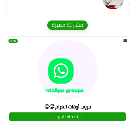
مشاركة مميزة
0
جروب أوقات الغرام 🥵😊
الإنضمام للجروب