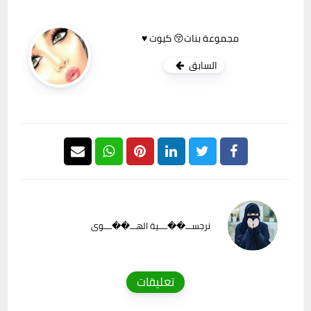
مجموعة بنات😚 كيوت ♥
السابق
نرجســـ��ــــية الهـــ��ــــوى
تعليقات