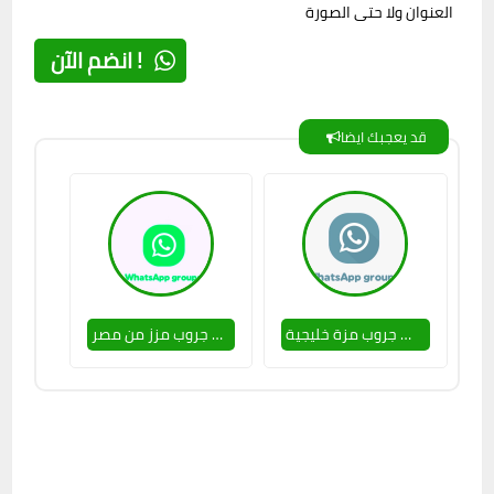
العنوان ولا حتى الصورة
انضم الآن !
قد يعجبك ايضا
جروب مزة خليجية 🥵💕
جروب مزز من مصر 🥵🔥