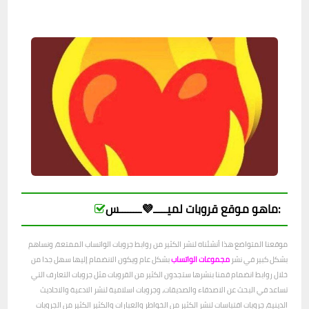
ماهو موقع قروبات لميـــــ💜ــــــــس:
موقعنا المتواضع هذا أنشئناه لنشر الكثير من روابط جروبات الواتساب الممتعة، ونساهم
بشكل كبير في نشر
مجموعات الواتساب
بشكل عام ويكون الانضمام إليها سهل جدا من
خلال روابط انضمام قمنا بنشرها ستجدون الكثير من القروبات مثل جروبات التعارف التي
تساعد في البحث عن الاصدقاء والصديقات، وجروبات اسلامية لنشر الادعية والاحاديث
الدينية، جروبات اقتباسات لنشر الكثير من الخواطر والعبارات والكثير الكثير من الجروبات