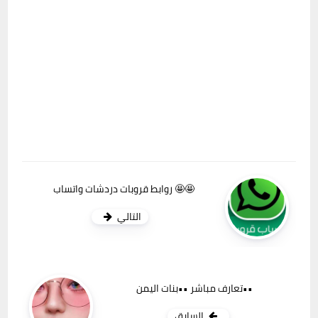
روابط قروبات دردشات واتساب 🤩🤩
التالي
تعارف مباشر ••بنات اليمن••
السابق