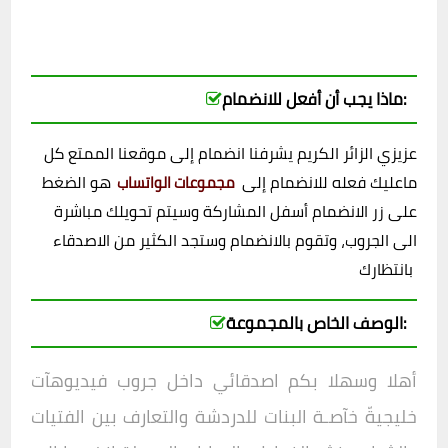
ماذا يجب أن أفعل للانضمام:
عزيزي الزائر الكريم يشرفنا انضمام إلى موقعنا الممتع كل
ماعليك فعله للانضمام إلى
هو الضغط
مجموعات الواتساب
على زر الانضمام أسفل المشاركة وسيتم تحويلك مباشرة
الى الجروب، وتقوم بالانضمام وستجد الكثير من الاصدقاء
بانتظارك
الوصف الخاص بالمجموعة:
أهلا وسهلا بكم اصدقائي داخل
جروب
فيديوهآت
خليجيةّ خآصـة البنات للدردشة والتعارف بين الفتيات