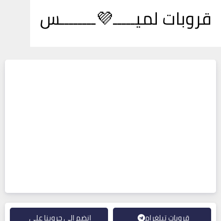
قروبات لميـــــ💜ــــــــس
قروبات تيلغرام
انضم إلى جروبنا على