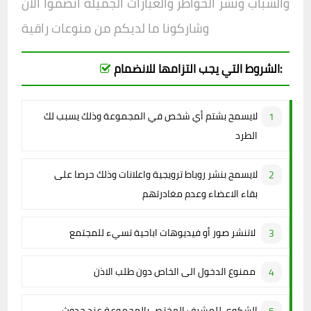
والشباب ونشر الخواطر والعبارات الجميلة انضموا الان
وشاركونا ما لديكم من منوعات راقية
الشروط التي يجب التزامها للانضمام:
لايسمح بشتم أي شخص في المجموعة وذلك يسبب لك
الطرد
لايسمح بنشر روباط ترويجية واعلانات وذلك حرصا على
بقاء الاعضاء وعدم مغادرتهم
لاتنشر صور أو فيديوهات اباحية تسيء للمجتمع
ممنوع الدخول الى الخاص دون طلب الاذن
الشكوى للمشرف المختص بالمجموعة عند حدوث