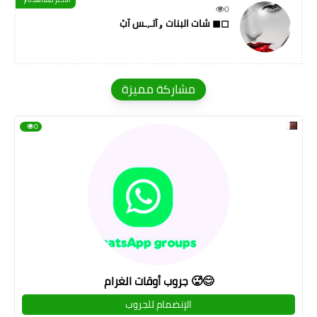
0
شات البنات ۅآتـ,ـس آبْ ◼◻
مشاركة مميزة
0
جروب أوقات الغرام 🥵😊
الإنضمام للجروب