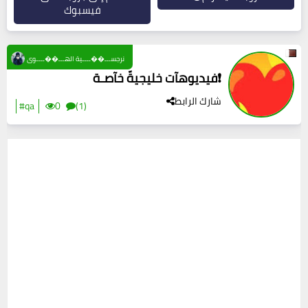
فيسبوك
نرجســـ��ــــية الهـــ��ــــوى
فيديوهآت خليجيةّ خآصـة❗
شارك الرابط
#qa
0
(1)