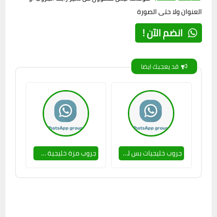
العنوان ولا حتى الصورة
انضم الآن !
قد يعجبك ايضا
جروب خليجيات بس للنساء 🔥🥵
جروب مزة خليجية 🥵💕