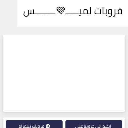
قروبات لميـــــ💜ــــــــس
انضم إلى جروبنا على
قروبات تيلغرام