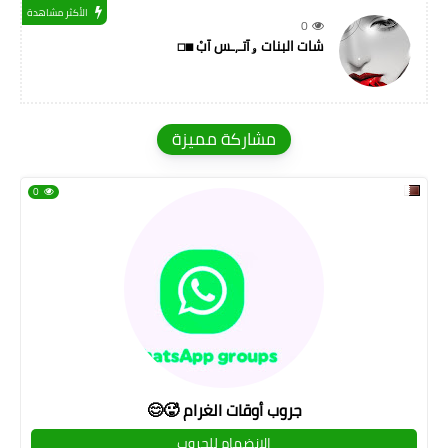
الأكثر مشاهدة
0
شات البنات ۅآتـ,ـس آبْ ◼◻
مشاركة مميزة
0
جروب أوقات الغرام 🥵😊
الإنضمام للجروب