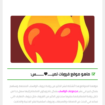
ماهو موقع قروبات لميـــــ💜ــــــــس:
موقعنا المتواضع هذا أنشئناه لنشر الكثير من روابط جروبات الواتساب الممتعة، ونساهم
بشكل كبير في نشر
مجموعات الواتساب
بشكل عام ويكون الانضمام إليها سهل جدا من
خلال روابط انضمام قمنا بنشرها ستجدون الكثير من القروبات مثل جروبات التعارف التي
تساعد في البحث عن الاصدقاء والصديقات، وجروبات اسلامية لنشر الادعية والاحاديث