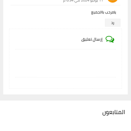
11 يونيو 2024 في 6:34 م
يامرحب باالجميع
رد
إرسال تعليق
المتابعون