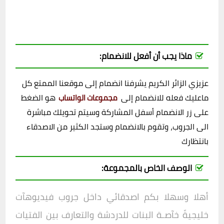
ماذا يجب أن أفعل للانضمام:
عزيزي الزائر الكريم يشرفنا انضمام إلى موقعنا الممتع كل
ماعليك فعله للانضمام إلى
هو الضغط
مجموعات الواتساب
على زر الانضمام أسفل المشاركة وسيتم تحويلك مباشرة
الى الجروب، وتقوم بالانضمام وستجد الكثير من الاصدقاء
بانتظارك
الوصف الخاص بالمجموعة:
أهلا وسهلا بكم اصدقائي داخل
جروب
فيديوهآت
خليجيةّ خآصـة البنات للدردشة والتعارف بين الفتيات