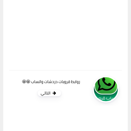
روابط قروبات دردشات واتساب 🤩🤩
التالي