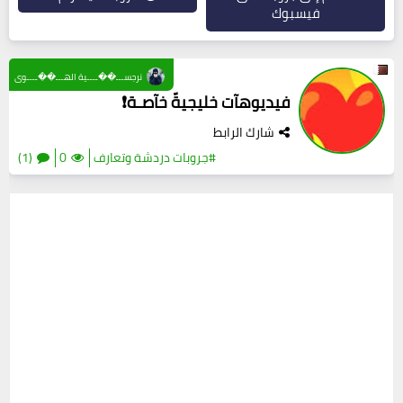
فيسبوك
نرجســـ��ــــية الهـــ��ــــوى
فيديوهآت خليجيةّ خآصـة❗
شارك الرابط
#جروبات دردشة وتعارف
0
(1)