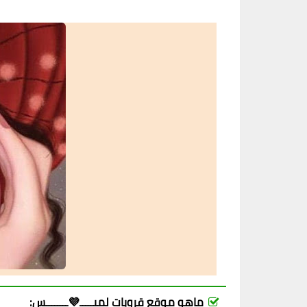
ماهو موقع قروبات لميـــــ💜ــــــــس: