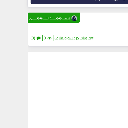
نرجســـ��ــــية الهـــ��ــــوى
#جروبات دردشة وتعارف
0
(0)