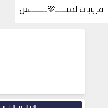
قروبات لميـــــ💜ــــــــس
انضم إلى جروبنا على في