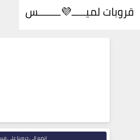
قروبات لميـــــ💜ــــــــس
انضم إلى جروبنا على في