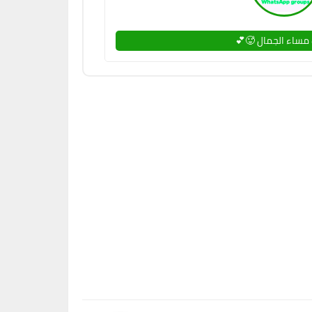
مساء الجمال 🥵💕