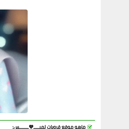
ماهو موقع قروبات لميـــــ💜ــــــــس: