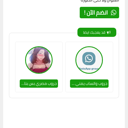
العنوان ولا حتى الصورة
انضم الآن !
قد يعجبك ايضا
جروب واتساب يمني بس بنات 🔥❤
جروب مصري بس بنات ❤🔥