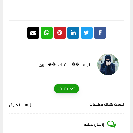
نرجســـ��ــــية الهـــ��ــــوى
تعليقات
ليست هناك تعليقات
إرسال تعليق
إرسال تعليق