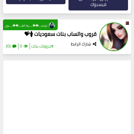
فيسبوك
نرجســـ��ــــية الهـــ��ــــوى
قروب واتساب بنات سعوديات 🚺💝
شارك الرابط
#جروبات بنات
0
(0)