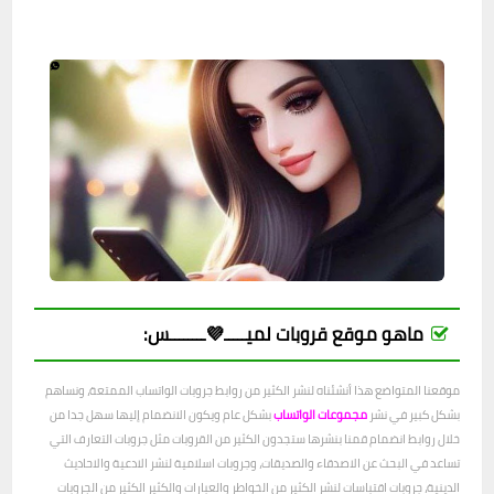
ماهو موقع قروبات لميـــــ💜ــــــــس:
موقعنا المتواضع هذا أنشئناه لنشر الكثير من روابط جروبات الواتساب الممتعة، ونساهم
بشكل كبير في نشر
مجموعات الواتساب
بشكل عام ويكون الانضمام إليها سهل جدا من
خلال روابط انضمام قمنا بنشرها ستجدون الكثير من القروبات مثل جروبات التعارف التي
تساعد في البحث عن الاصدقاء والصديقات، وجروبات اسلامية لنشر الادعية والاحاديث
الدينية، جروبات اقتباسات لنشر الكثير من الخواطر والعبارات والكثير الكثير من الجروبات