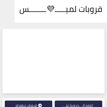
قروبات لميـــــ💜ــــــــس
انضم إلى جروبنا على
قروبات تيلغرام