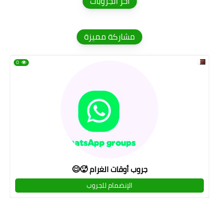
اخر الجروبات
مشاركة مميزة
0
جروب أوقات الغرام 🥵😊
الإنضمام للجروب