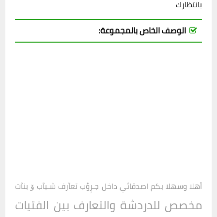
بانتظارك
الوصف الخاص بالمجموعة:
أهلا وسهلا بكم اصدقائي داخل
جـرٍوٌب
تعآرف شـبآب ۆ بنآت
مخصص للدردشة والتعارف بين الفتيات