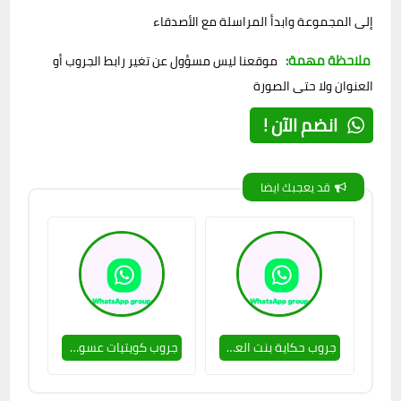
إلى المجموعة وابدأ المراسلة مع الأصدقاء
ملاحظة مهمة:
موقعنا ليس مسؤول عن تغير رابط الجروب أو
العنوان ولا حتى الصورة
انضم الآن !
قد يعجبك ايضا
جروب حكاية بنت العشرين 🥵🔥
جروب كويتيات عسولات 🥵🔥