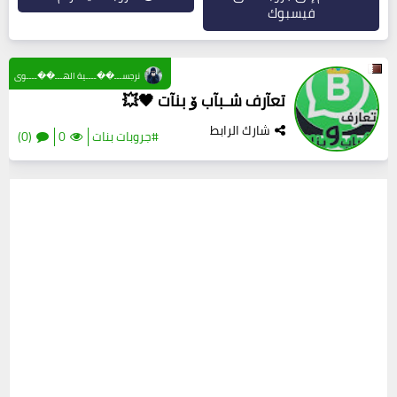
فيسبوك
نرجســـ��ــــية الهـــ��ــــوى
تعآرف شـبآب ۆ بنآت 🖤💥
شارك الرابط
#جروبات بنات
0
(0)