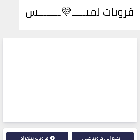
قروبات لميـــــ💜ــــــــس
انضم إلى جروبنا على
قروبات تيلغرام