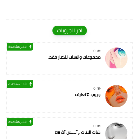
اخر الجروبات
الأكثر مشاهدة
0
مجموعات واتساب للكبار فقط
الأكثر مشاهدة
0
جروب ❣تعارف
الأكثر مشاهدة
0
شات البنات ۅآتـ,ـس آبْ ◼◻