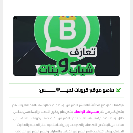
ماهو موقع قروبات لميـــــ💜ــــــــس:
موقعنا المتواضع هذا أنشئناه لنشر الكثير من روابط جروبات الواتساب الممتعة، ونساهم
بشكل كبير في نشر
مجموعات الواتساب
بشكل عام ويكون الانضمام إليها سهل جدا من
خلال روابط انضمام قمنا بنشرها ستجدون الكثير من القروبات مثل جروبات التعارف التي
تساعد في البحث عن الاصدقاء والصديقات، وجروبات اسلامية لنشر الادعية والاحاديث
الدينية، جروبات اقتباسات لنشر الكثير من الخواطر والعبارات والكثير الكثير من الجروبات