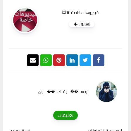
فيديوهات خاصة 📵💥
السابق
نرجســـ��ــــية الهـــ��ــــوى
تعليقات
ليست هناك تعليقات