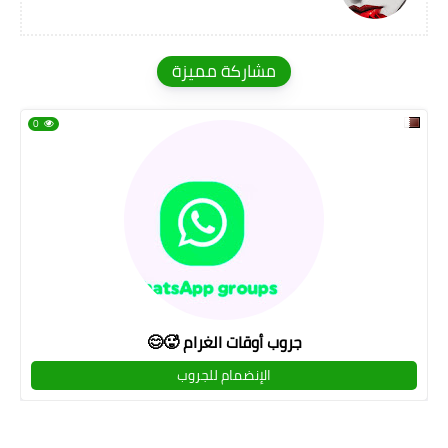
مشاركة مميزة
0
جروب أوقات الغرام 🥵😊
الإنضمام للجروب