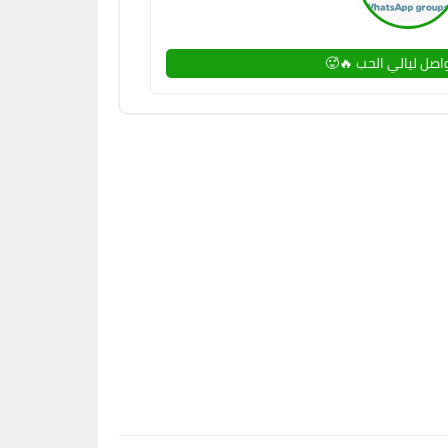
اصل ليالي الحب 🔥🥵