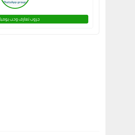
جروب تعارف وحب يوميا 