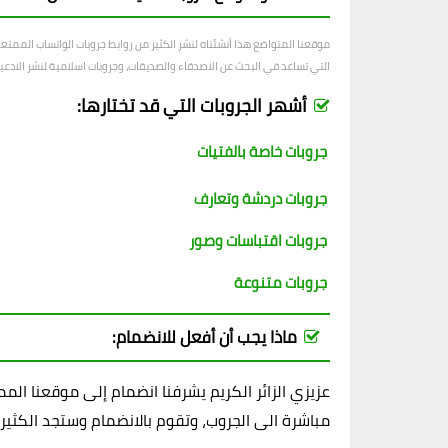
موقعنا المتواضع هذا أنشئناه لنشر الكثير من روابط جروبات الواتساب الممت
التي تساعد في البحث عن الاصدقاء والصديقات، وجروبات اسلامية لنشر الادعية و
أشهر الجروبات التي قد تختارها:
جروبات خاصة بالفتيات
جروبات دردشة وتعارف
جروبات اقتباسات وصور
جروبات متنوعة
ماذا يجب أن أفعل للانضمام:
عزيزي الزائر الكريم يشرفنا انضمام إلى موقعنا ال
مباشرة الى الجروب، وتقوم بالانضمام وستجد الكثير