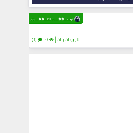
نرجســـ��ــــية الهـــ��ــــوى
#جروبات بنات
0
(1)