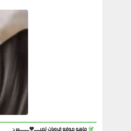
ماهو موقع قروبات لميـــــ💜ــــــــس: