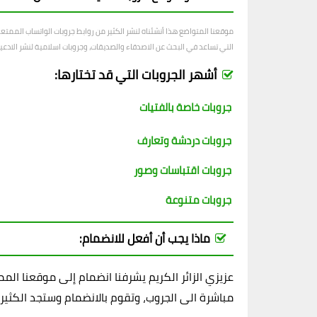
موقعنا المتواضع هذا أنشئناه لنشر الكثير من روابط جروبات الواتساب الممت
التي تساعد في البحث عن الاصدقاء والصديقات، وجروبات اسلامية لنشر الادعية و
أشهر الجروبات التي قد تختارها:
جروبات خاصة بالفتيات
جروبات دردشة وتعارف
جروبات اقتباسات وصور
جروبات متنوعة
ماذا يجب أن أفعل للانضمام:
عزيزي الزائر الكريم يشرفنا انضمام إلى موقعنا ال
مباشرة الى الجروب، وتقوم بالانضمام وستجد الكثير