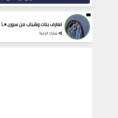
تعارف بنات وشباب من سوريـ♥ـا
شارك الرابط