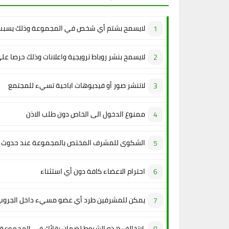
لايسمح بشتم أي شخص في المجموعة وذلك يسبب 
لايسمح بنشر روباط ترويجية واعلانات وذلك حرصا عل
لاتنشر صور أو فيديوهات اباحية تسيء للمجتمع
ممنوع الدخول الى الخاص دون طلب الاذن
الشكوى للمشرف المختص بالمجموعة عند حدوث م
احترام الاعضاء كافة دون أي استثناء
يمكن للمشرفين طرد أي عضو مسيء داخل الجروب
لاتخالف هذه الشروط لضمان بقائك في المجموعة