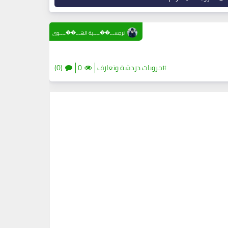
نرجســـ��ــــية الهـــ��ــــوى
#جروبات دردشة وتعارف
0
(0)