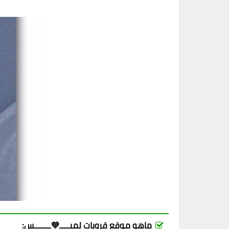
ماهو موقع قروبات لميـــــ💜ــــــــس: