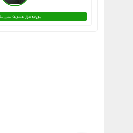
جروب مزز مصرية سـ،،،،ــا