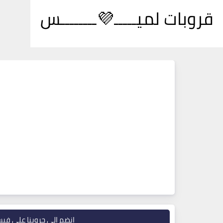
قروبات لميـــــ💜ــــــــس
انضم إلى جروبنا على في