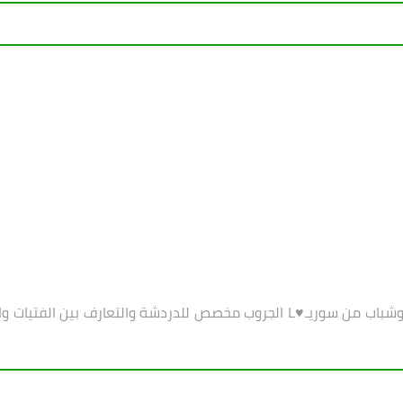
وشباب من سوريـ♥ـا الجروب مخصص للدردشة والتعارف بين الفتيات والش