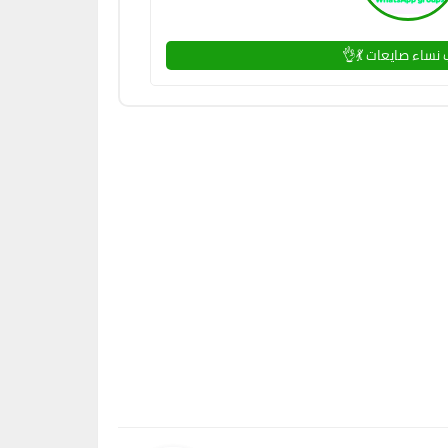
نساء صايعات 💃👌